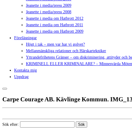
Jeanette i media/press 2009
Jeanette i media/press 2008
Jeanette i media om Hatbrott 2012
Jeanette i media om Hatbrott 2011
Jeanette i media om Hatbrott 2009
Föreläsningar
Högt i tak – men var har vi golvet?
Mellanmänskliga relationer och Härskartekniker
Yttrandefrihetens Gränser – om diskriminering, attityder och 
KRIMINELL ELLER KRIMINALARE? – Minnesvärda Möte
Kontakta mig
Uppdrag
Carpe Courage AB. Kävlinge Kommun. IMG_1
Sök efter: