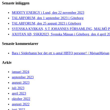
Senaste inläggen
MODITY ENERGY i Lund, den 22 november 2023
TALARFORUM, den 1 september 2023 i Göteborg
TALARFORUM, den 25 augusti 2023 i Göteborg
SVENSKA KYRKAN, S:T JOHANNES FÖRSAMLING, MALMÖ PRIDE,
AXOTAN AB, SSKR2023, Svenska Mässan i Göteborg, den 4 april 2
Senaste kommentarer
Bara i Söderhamn bor det ett x-antal HBTQ personer! | MajsanMajsan
Arkiv
januari 2024
september 2023
augusti 2023
juli 2023
april 2023
oktober 2022
augusti 2022
juni 2022