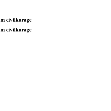
 om civilkurage
 om civilkurage