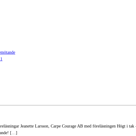
bemötande
n1
ingar Jeanette Larsson, Carpe Courage AB med föreläsningen Högt i tak – me
gande! […]