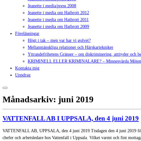
Jeanette i media/press 2008
Jeanette i media om Hatbrott 2012
Jeanette i media om Hatbrott 2011
Jeanette i media om Hatbrott 2009
Föreläsningar
Högt i tak – men var har vi golvet?
Mellanmänskliga relationer och Härskartekniker
Yttrandefrihetens Gränser – om diskriminering, attityder och 
KRIMINELL ELLER KRIMINALARE? – Minnesvärda Möte
Kontakta mig
Uppdrag
Månadsarkiv:
juni 2019
VATTENFALL AB I UPPSALA, den 4 juni 2019
VATTENFALL AB, UPPSALA, den 4 juni 2019 Tisdagen den 4 juni 2019 föreläsn
chefer och arbetsledare hos Vattenfall i Uppsala. Vilket varmt och fint motta