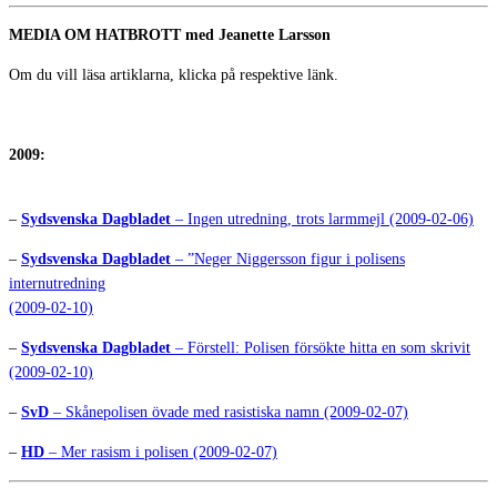
MEDIA OM HATBROTT med Jeanette Larsson
Om du vill läsa artiklarna, klicka på respektive länk.
2009:
–
Sydsvenska Dagbladet
– Ingen utredning, trots larmmejl (2009-02-06)
–
Sydsvenska Dagbladet
– ”Neger Niggersson figur i polisens
internutredning
(2009-02-10)
–
Sydsvenska Dagbladet
– Förstell: Polisen försökte hitta en som skrivit
(2009-02-10)
–
SvD
– Skånepolisen övade med rasistiska namn (2009-02-07)
–
HD
– Mer rasism i polisen (2009-02-07)