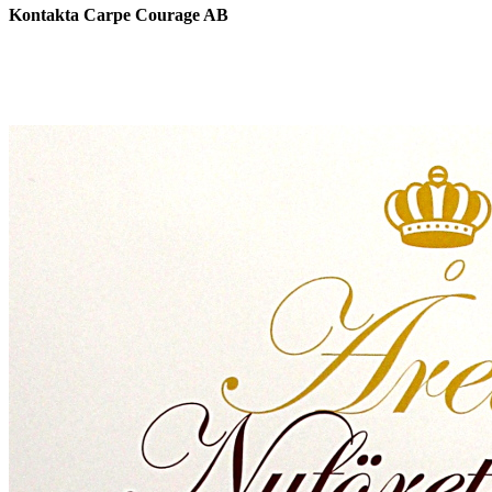
Kontakta Carpe Courage AB
Telefon:
0733 – 22 10 41
E-post:
jeanette@carpecourage.se