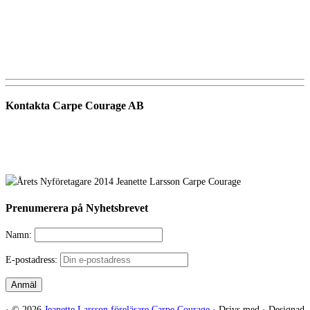
Kontakta Carpe Courage AB
Telefon:
0733 – 22 10 41
E-post:
jeanette@carpecourage.se
Prenumerera på Nyhetsbrevet
Namn:
E-postadress:
·
© 2026
Jeanette Larsson föreläsare Carpe Courage
·
Drivs med
·
Designad