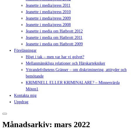
Jeanette i media/press 2011
Jeanette i media/press 2010
Jeanette i media/press 2009
Jeanette i media/press 2008
Jeanette i media om Hatbrott 2012
Jeanette i media om Hatbrott 2011
Jeanette i media om Hatbrott 2009
Föreläsningar
Högt i tak – men var har vi golvet?
Mellanmänskliga relationer och Härskartekniker
Yttrandefrihetens Gränser – om diskriminering, attityder och
bemötande
KRIMINELL ELLER KRIMINALARE? – Minnesvärda
Möten1
Kontakta mig
Uppdrag
Månadsarkiv:
mars 2022