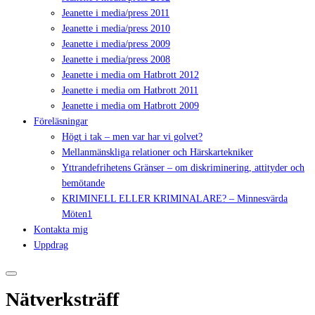
Jeanette i media/press 2011
Jeanette i media/press 2010
Jeanette i media/press 2009
Jeanette i media/press 2008
Jeanette i media om Hatbrott 2012
Jeanette i media om Hatbrott 2011
Jeanette i media om Hatbrott 2009
Föreläsningar
Högt i tak – men var har vi golvet?
Mellanmänskliga relationer och Härskartekniker
Yttrandefrihetens Gränser – om diskriminering, attityder och
bemötande
KRIMINELL ELLER KRIMINALARE? – Minnesvärda
Möten1
Kontakta mig
Uppdrag
Nätverksträff