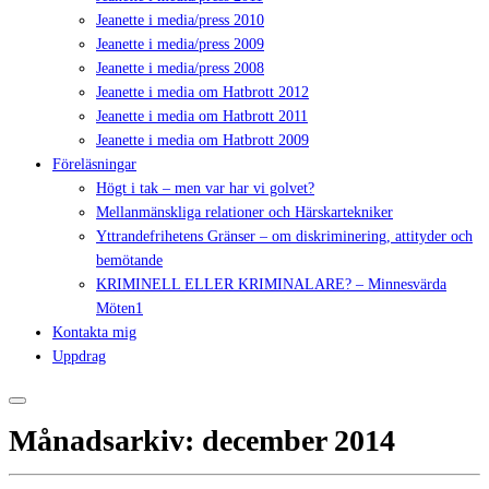
Jeanette i media/press 2010
Jeanette i media/press 2009
Jeanette i media/press 2008
Jeanette i media om Hatbrott 2012
Jeanette i media om Hatbrott 2011
Jeanette i media om Hatbrott 2009
Föreläsningar
Högt i tak – men var har vi golvet?
Mellanmänskliga relationer och Härskartekniker
Yttrandefrihetens Gränser – om diskriminering, attityder och
bemötande
KRIMINELL ELLER KRIMINALARE? – Minnesvärda
Möten1
Kontakta mig
Uppdrag
Månadsarkiv:
december 2014