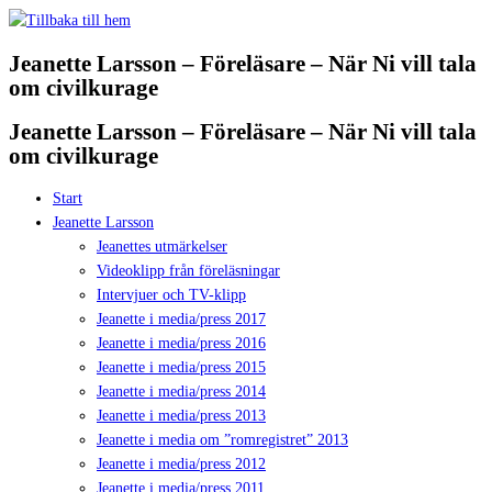
Hoppa
till
Jeanette Larsson – Föreläsare – När Ni vill tala
innehåll
om civilkurage
Jeanette Larsson – Föreläsare – När Ni vill tala
om civilkurage
Start
Jeanette Larsson
Jeanettes utmärkelser
Videoklipp från föreläsningar
Intervjuer och TV-klipp
Jeanette i media/press 2017
Jeanette i media/press 2016
Jeanette i media/press 2015
Jeanette i media/press 2014
Jeanette i media/press 2013
Jeanette i media om ”romregistret” 2013
Jeanette i media/press 2012
Jeanette i media/press 2011