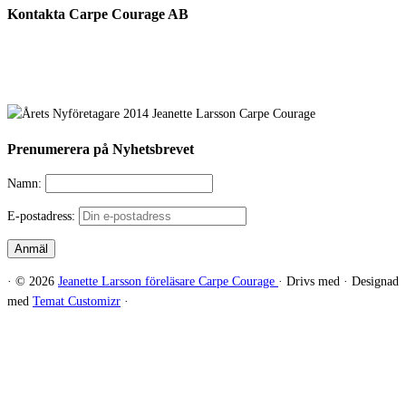
Kontakta Carpe Courage AB
Telefon:
0733 – 22 10 41
E-post:
jeanette@carpecourage.se
Prenumerera på Nyhetsbrevet
Namn:
E-postadress:
·
© 2026
Jeanette Larsson föreläsare Carpe Courage
·
Drivs med
·
Designad
med
Temat Customizr
·