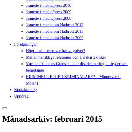
Jeanette i media/press 2010
Jeanette i media/press 2009
Jeanette i media/press 2008
Jeanette i media om Hatbrott 2012
Jeanette i media om Hatbrott 2011
Jeanette i media om Hatbrott 2009
Föreläsningar
Högt i tak – men var har vi golvet?
Mellanmänskliga relationer och Härskartekniker
Yttrandefrihetens Gränser – om diskriminering, attityder och
bemötande
KRIMINELL ELLER KRIMINALARE? – Minnesvärda
Möten1
Kontakta mig
Uppdrag
Månadsarkiv:
februari 2015