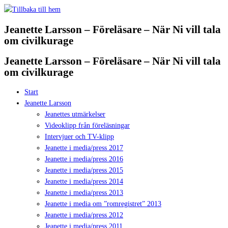
Hoppa
till
Jeanette Larsson – Föreläsare – När Ni vill tala
innehåll
om civilkurage
Jeanette Larsson – Föreläsare – När Ni vill tala
om civilkurage
Start
Jeanette Larsson
Jeanettes utmärkelser
Videoklipp från föreläsningar
Intervjuer och TV-klipp
Jeanette i media/press 2017
Jeanette i media/press 2016
Jeanette i media/press 2015
Jeanette i media/press 2014
Jeanette i media/press 2013
Jeanette i media om ”romregistret” 2013
Jeanette i media/press 2012
Jeanette i media/press 2011