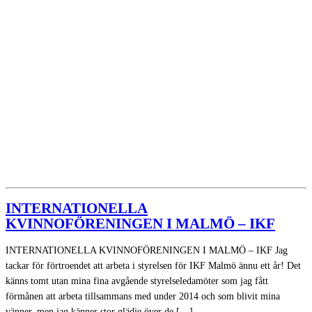
INTERNATIONELLA
KVINNOFÖRENINGEN I MALMÖ – IKF
INTERNATIONELLA KVINNOFÖRENINGEN I MALMÖ – IKF Jag
tackar för förtroendet att arbeta i styrelsen för IKF Malmö ännu ett år! Det
känns tomt utan mina fina avgående styrelseledamöter som jag fått
förmånen att arbeta tillsammans med under 2014 och som blivit mina
vänner, men jag känner stor glädje över de […]