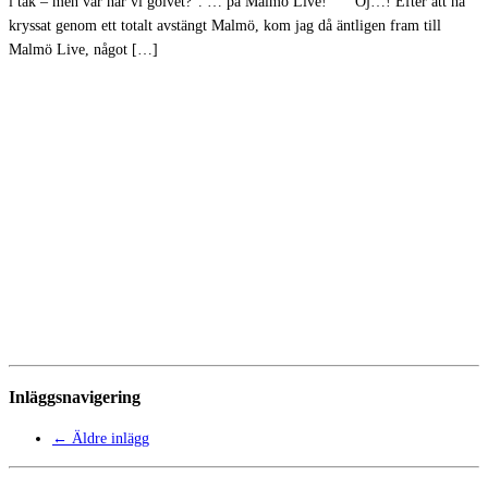
i tak – men var har vi golvet?”. … på Malmö Live! ”Oj…! Efter att ha
kryssat genom ett totalt avstängt Malmö, kom jag då äntligen fram till
Malmö Live, något […]
Inläggsnavigering
←
Äldre inlägg