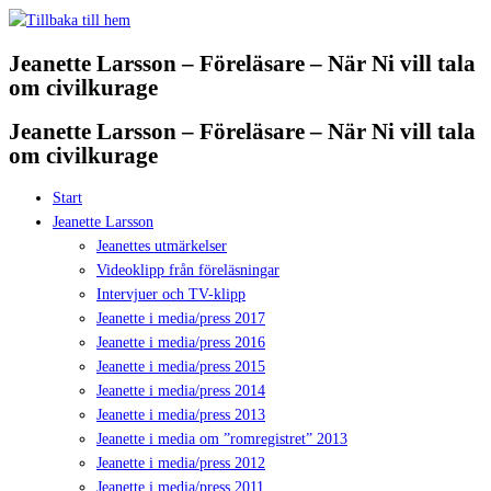
Hoppa
till
Jeanette Larsson – Föreläsare – När Ni vill tala
innehåll
om civilkurage
Jeanette Larsson – Föreläsare – När Ni vill tala
om civilkurage
Start
Jeanette Larsson
Jeanettes utmärkelser
Videoklipp från föreläsningar
Intervjuer och TV-klipp
Jeanette i media/press 2017
Jeanette i media/press 2016
Jeanette i media/press 2015
Jeanette i media/press 2014
Jeanette i media/press 2013
Jeanette i media om ”romregistret” 2013
Jeanette i media/press 2012
Jeanette i media/press 2011