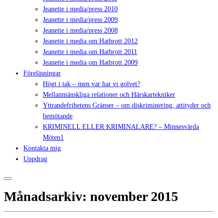
Jeanette i media/press 2010
Jeanette i media/press 2009
Jeanette i media/press 2008
Jeanette i media om Hatbrott 2012
Jeanette i media om Hatbrott 2011
Jeanette i media om Hatbrott 2009
Föreläsningar
Högt i tak – men var har vi golvet?
Mellanmänskliga relationer och Härskartekniker
Yttrandefrihetens Gränser – om diskriminering, attityder och
bemötande
KRIMINELL ELLER KRIMINALARE? – Minnesvärda
Möten1
Kontakta mig
Uppdrag
Månadsarkiv:
november 2015