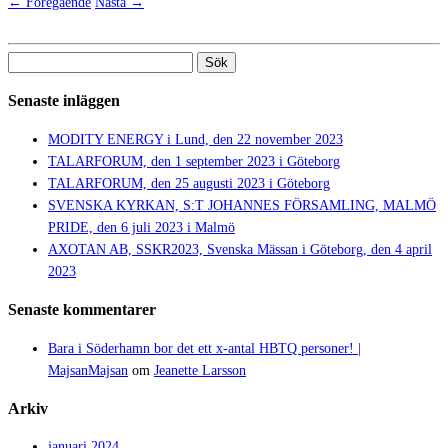
← Föregående
Nästa →
Sök
efter:
Senaste inläggen
MODITY ENERGY i Lund, den 22 november 2023
TALARFORUM, den 1 september 2023 i Göteborg
TALARFORUM, den 25 augusti 2023 i Göteborg
SVENSKA KYRKAN, S:T JOHANNES FÖRSAMLING, MALMÖ
PRIDE, den 6 juli 2023 i Malmö
AXOTAN AB, SSKR2023, Svenska Mässan i Göteborg, den 4 april
2023
Senaste kommentarer
Bara i Söderhamn bor det ett x-antal HBTQ personer! |
MajsanMajsan
om
Jeanette Larsson
Arkiv
januari 2024