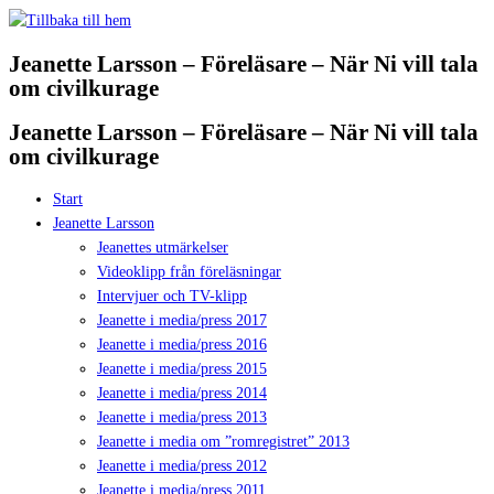
Hoppa
till
Jeanette Larsson – Föreläsare – När Ni vill tala
innehåll
om civilkurage
Jeanette Larsson – Föreläsare – När Ni vill tala
om civilkurage
Start
Jeanette Larsson
Jeanettes utmärkelser
Videoklipp från föreläsningar
Intervjuer och TV-klipp
Jeanette i media/press 2017
Jeanette i media/press 2016
Jeanette i media/press 2015
Jeanette i media/press 2014
Jeanette i media/press 2013
Jeanette i media om ”romregistret” 2013
Jeanette i media/press 2012
Jeanette i media/press 2011