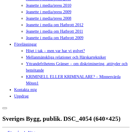
Jeanette i media/press 2010
Jeanette i media/press 2009
Jeanette i media/press 2008
Jeanette i media om Hatbrott 2012
Jeanette i media om Hatbrott 2011
Jeanette i media om Hatbrott 2009
Föreläsningar
Högt i tak – men var har vi golvet?
Mellanmänskliga relationer och Härskartekniker
Yttrandefrihetens Gränser – om diskriminering, attityder och
bemötande
KRIMINELL ELLER KRIMINALARE? – Minnesvärda
Möten1
Kontakta mig
Uppdrag
Sveriges Bygg, publik. DSC_4054 (640×425)