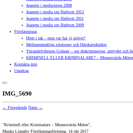
Jeanette i media/press 2008
Jeanette i media om Hatbrott 2012
Jeanette i media om Hatbrott 2011
Jeanette i media om Hatbrott 2009
Föreläsningar
Högt i tak – men var har vi golvet?
Mellanmänskliga relationer och Härskartekniker
Yttrandefrihetens Gränser – om diskriminering, attityder och 
KRIMINELL ELLER KRIMINALARE? – Minnesvärda Möte
Kontakta mig
Uppdrag
IMG_5690
← Föregående
Nästa →
”Kriminell eller Kriminalare – Minnesvärda Möten”,
Munka Ljungby Föreläsningsförening, 14 okt 2017