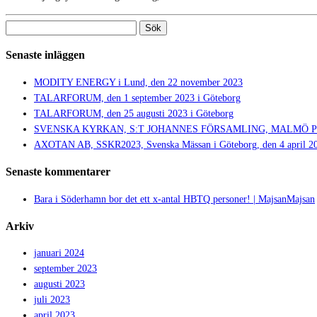
Sök
efter:
Senaste inläggen
MODITY ENERGY i Lund, den 22 november 2023
TALARFORUM, den 1 september 2023 i Göteborg
TALARFORUM, den 25 augusti 2023 i Göteborg
SVENSKA KYRKAN, S:T JOHANNES FÖRSAMLING, MALMÖ PRIDE,
AXOTAN AB, SSKR2023, Svenska Mässan i Göteborg, den 4 april 2
Senaste kommentarer
Bara i Söderhamn bor det ett x-antal HBTQ personer! | MajsanMajsan
Arkiv
januari 2024
september 2023
augusti 2023
juli 2023
april 2023