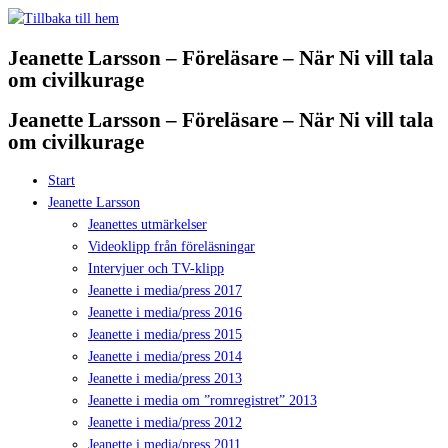
Hoppa
till
Jeanette Larsson – Föreläsare – När Ni vill tala
innehåll
om civilkurage
Jeanette Larsson – Föreläsare – När Ni vill tala
om civilkurage
Start
Jeanette Larsson
Jeanettes utmärkelser
Videoklipp från föreläsningar
Intervjuer och TV-klipp
Jeanette i media/press 2017
Jeanette i media/press 2016
Jeanette i media/press 2015
Jeanette i media/press 2014
Jeanette i media/press 2013
Jeanette i media om ”romregistret” 2013
Jeanette i media/press 2012
Jeanette i media/press 2011