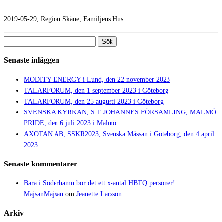
2019-05-29, Region Skåne, Familjens Hus
Sök
efter:
Senaste inläggen
MODITY ENERGY i Lund, den 22 november 2023
TALARFORUM, den 1 september 2023 i Göteborg
TALARFORUM, den 25 augusti 2023 i Göteborg
SVENSKA KYRKAN, S:T JOHANNES FÖRSAMLING, MALMÖ
PRIDE, den 6 juli 2023 i Malmö
AXOTAN AB, SSKR2023, Svenska Mässan i Göteborg, den 4 april
2023
Senaste kommentarer
Bara i Söderhamn bor det ett x-antal HBTQ personer! |
MajsanMajsan
om
Jeanette Larsson
Arkiv