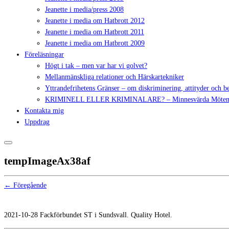
Jeanette i media/press 2008
Jeanette i media om Hatbrott 2012
Jeanette i media om Hatbrott 2011
Jeanette i media om Hatbrott 2009
Föreläsningar
Högt i tak – men var har vi golvet?
Mellanmänskliga relationer och Härskartekniker
Yttrandefrihetens Gränser – om diskriminering, attityder och 
KRIMINELL ELLER KRIMINALARE? – Minnesvärda Möte
Kontakta mig
Uppdrag
tempImageAx38af
← Föregående
2021-10-28 Fackförbundet ST i Sundsvall. Quality Hotel.