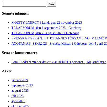
Sök
efter:
Senaste inläggen
MODITY ENERGY i Lund, den 22 november 2023
TALARFORUM, den 1 september 2023 i Göteborg
TALARFORUM, den 25 augusti 2023 i Göteborg
SVENSKA KYRKAN, S:T JOHANNES FÖRSAMLING, MALMÖ PRIDE,
AXOTAN AB, SSKR2023, Svenska Mässan i Göteborg, den 4 april 2
Senaste kommentarer
Bara i Söderhamn bor det ett x-antal HBTQ personer! | MajsanMajsan
Arkiv
januari 2024
september 2023
augusti 2023
juli 2023
april 2023
oktober 2022