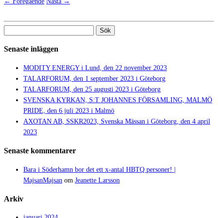
← Föregående
Nästa →
Sök
efter:
Senaste inläggen
MODITY ENERGY i Lund, den 22 november 2023
TALARFORUM, den 1 september 2023 i Göteborg
TALARFORUM, den 25 augusti 2023 i Göteborg
SVENSKA KYRKAN, S:T JOHANNES FÖRSAMLING, MALMÖ
PRIDE, den 6 juli 2023 i Malmö
AXOTAN AB, SSKR2023, Svenska Mässan i Göteborg, den 4 april
2023
Senaste kommentarer
Bara i Söderhamn bor det ett x-antal HBTQ personer! |
MajsanMajsan
om
Jeanette Larsson
Arkiv
januari 2024