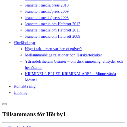
Jeanette i media/press 2010
Jeanette i media/press 2009
Jeanette i media/press 2008
Jeanette i media om Hatbrott 2012
Jeanette i media om Hatbrott 2011
Jeanette i media om Hatbrott 2009
Föreläsningar
Högt i tak – men var har vi golvet?
Mellanmänskliga relationer och Härskartekniker
Yttrandefrihetens Gränser – om diskriminering, attityder och
bemötande
KRIMINELL ELLER KRIMINALARE? – Minnesvärda
Möten1
Kontakta mig
Uppdrag
Tillsammans för Hörby1