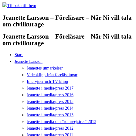
Hoppa
till
Jeanette Larsson – Föreläsare – När Ni vill tala
innehåll
om civilkurage
Jeanette Larsson – Föreläsare – När Ni vill tala
om civilkurage
Start
Jeanette Larsson
Jeanettes utmärkelser
Videoklipp från föreläsningar
Intervjuer och TV-klipp
Jeanette i media/press 2017
Jeanette i media/press 2016
Jeanette i media/press 2015
Jeanette i media/press 2014
Jeanette i media/press 2013
Jeanette i media om ”romregistret” 2013
Jeanette i media/press 2012
Jeanette i media/press 2011