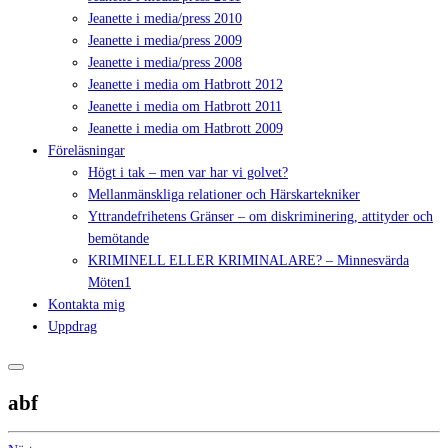
Jeanette i media/press 2010
Jeanette i media/press 2009
Jeanette i media/press 2008
Jeanette i media om Hatbrott 2012
Jeanette i media om Hatbrott 2011
Jeanette i media om Hatbrott 2009
Föreläsningar
Högt i tak – men var har vi golvet?
Mellanmänskliga relationer och Härskartekniker
Yttrandefrihetens Gränser – om diskriminering, attityder och
bemötande
KRIMINELL ELLER KRIMINALARE? – Minnesvärda
Möten1
Kontakta mig
Uppdrag
abf