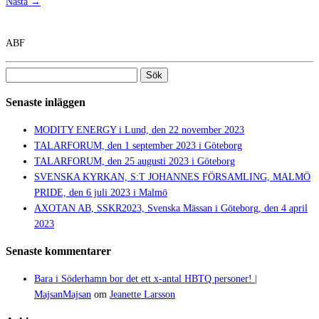
Nästa →
ABF
Sök
efter:
Senaste inläggen
MODITY ENERGY i Lund, den 22 november 2023
TALARFORUM, den 1 september 2023 i Göteborg
TALARFORUM, den 25 augusti 2023 i Göteborg
SVENSKA KYRKAN, S:T JOHANNES FÖRSAMLING, MALMÖ
PRIDE, den 6 juli 2023 i Malmö
AXOTAN AB, SSKR2023, Svenska Mässan i Göteborg, den 4 april
2023
Senaste kommentarer
Bara i Söderhamn bor det ett x-antal HBTQ personer! |
MajsanMajsan
om
Jeanette Larsson