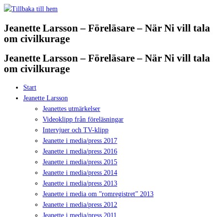
Hoppa
till
Jeanette Larsson – Föreläsare – När Ni vill tala
innehåll
om civilkurage
Jeanette Larsson – Föreläsare – När Ni vill tala
om civilkurage
Start
Jeanette Larsson
Jeanettes utmärkelser
Videoklipp från föreläsningar
Intervjuer och TV-klipp
Jeanette i media/press 2017
Jeanette i media/press 2016
Jeanette i media/press 2015
Jeanette i media/press 2014
Jeanette i media/press 2013
Jeanette i media om ”romregistret” 2013
Jeanette i media/press 2012
Jeanette i media/press 2011