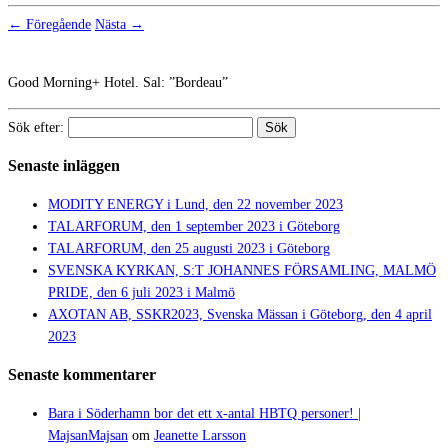
← Föregående
Nästa →
Good Morning+ Hotel. Sal: ”Bordeau”
Sök efter:
Senaste inläggen
MODITY ENERGY i Lund, den 22 november 2023
TALARFORUM, den 1 september 2023 i Göteborg
TALARFORUM, den 25 augusti 2023 i Göteborg
SVENSKA KYRKAN, S:T JOHANNES FÖRSAMLING, MALMÖ
PRIDE, den 6 juli 2023 i Malmö
AXOTAN AB, SSKR2023, Svenska Mässan i Göteborg, den 4 april
2023
Senaste kommentarer
Bara i Söderhamn bor det ett x-antal HBTQ personer! |
MajsanMajsan
om
Jeanette Larsson