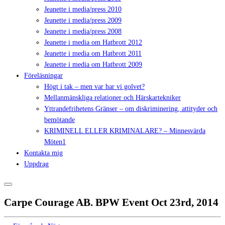
Jeanette i media/press 2010
Jeanette i media/press 2009
Jeanette i media/press 2008
Jeanette i media om Hatbrott 2012
Jeanette i media om Hatbrott 2011
Jeanette i media om Hatbrott 2009
Föreläsningar
Högt i tak – men var har vi golvet?
Mellanmänskliga relationer och Härskartekniker
Yttrandefrihetens Gränser – om diskriminering, attityder och
bemötande
KRIMINELL ELLER KRIMINALARE? – Minnesvärda
Möten1
Kontakta mig
Uppdrag
Carpe Courage AB. BPW Event Oct 23rd, 2014