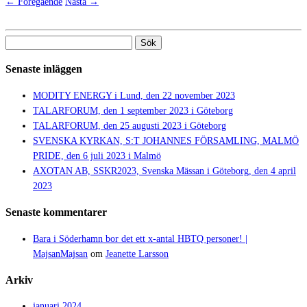
← Föregående
Nästa →
Sök
efter:
Senaste inläggen
MODITY ENERGY i Lund, den 22 november 2023
TALARFORUM, den 1 september 2023 i Göteborg
TALARFORUM, den 25 augusti 2023 i Göteborg
SVENSKA KYRKAN, S:T JOHANNES FÖRSAMLING, MALMÖ
PRIDE, den 6 juli 2023 i Malmö
AXOTAN AB, SSKR2023, Svenska Mässan i Göteborg, den 4 april
2023
Senaste kommentarer
Bara i Söderhamn bor det ett x-antal HBTQ personer! |
MajsanMajsan
om
Jeanette Larsson
Arkiv
januari 2024