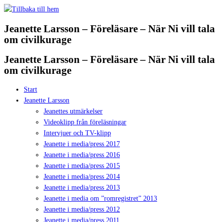
Hoppa
till
Jeanette Larsson – Föreläsare – När Ni vill tala
innehåll
om civilkurage
Jeanette Larsson – Föreläsare – När Ni vill tala
om civilkurage
Start
Jeanette Larsson
Jeanettes utmärkelser
Videoklipp från föreläsningar
Intervjuer och TV-klipp
Jeanette i media/press 2017
Jeanette i media/press 2016
Jeanette i media/press 2015
Jeanette i media/press 2014
Jeanette i media/press 2013
Jeanette i media om ”romregistret” 2013
Jeanette i media/press 2012
Jeanette i media/press 2011