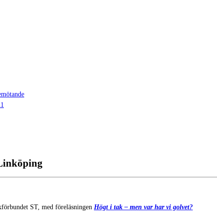
bemötande
n1
Linköping
ckförbundet ST, med föreläsningen
Högt i tak – men var har vi golvet?