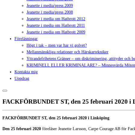
Jeanette i media/press 2009
Jeanette i media/press 2008
Jeanette i media om Hatbrott 2012
Jeanette i media om Hatbrott 2011
Jeanette i media om Hatbrott 2009
Föreläsningar
Högt i tak – men var har vi golvet?
Mellanmänskliga relationer och Härskartekniker
Yttrandefrihetens Gränser – om diskriminering, attityder och 
KRIMINELL ELLER KRIMINALARE? – Minnesvärda Möte
Kontakta mig
Uppdrag
FACKFÖRBUNDET ST, den 25 februari 2020 i 
FACKFÖRBUNDET ST, den 25 februari 2020 i Linköping
Den 25 februari 2020
föreläser Jeanette Larsson, Carpe Courage AB för Fa