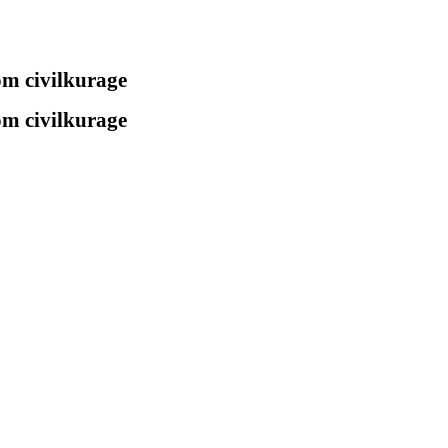
 om civilkurage
 om civilkurage