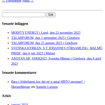
← Föregående
Nästa →
Sök
efter:
Senaste inläggen
MODITY ENERGY i Lund, den 22 november 2023
TALARFORUM, den 1 september 2023 i Göteborg
TALARFORUM, den 25 augusti 2023 i Göteborg
SVENSKA KYRKAN, S:T JOHANNES FÖRSAMLING, MALMÖ
PRIDE, den 6 juli 2023 i Malmö
AXOTAN AB, SSKR2023, Svenska Mässan i Göteborg, den 4 april
2023
Senaste kommentarer
Bara i Söderhamn bor det ett x-antal HBTQ personer! |
MajsanMajsan
om
Jeanette Larsson
Arkiv
januari 2024