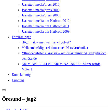
Jeanette i media/press 2010
Jeanette i media/press 2009
Jeanette i media/press 2008
Jeanette i media om Hatbrott 2012
Jeanette i media om Hatbrott 2011
Jeanette i media om Hatbrott 2009
Föreläsningar
Högt i tak – men var har vi golvet?
Mellanmänskliga relationer och Härskartekniker
Yttrandefrihetens Gränser – om diskriminering, attityder och
bemötande
KRIMINELL ELLER KRIMINALARE? – Minnesvärda
Möten1
Kontakta mig
Uppdrag
Öresund – jag2