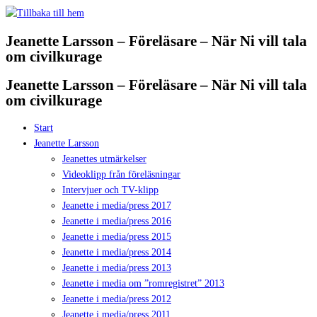
Hoppa
till
Jeanette Larsson – Föreläsare – När Ni vill tala
innehåll
om civilkurage
Jeanette Larsson – Föreläsare – När Ni vill tala
om civilkurage
Start
Jeanette Larsson
Jeanettes utmärkelser
Videoklipp från föreläsningar
Intervjuer och TV-klipp
Jeanette i media/press 2017
Jeanette i media/press 2016
Jeanette i media/press 2015
Jeanette i media/press 2014
Jeanette i media/press 2013
Jeanette i media om ”romregistret” 2013
Jeanette i media/press 2012
Jeanette i media/press 2011