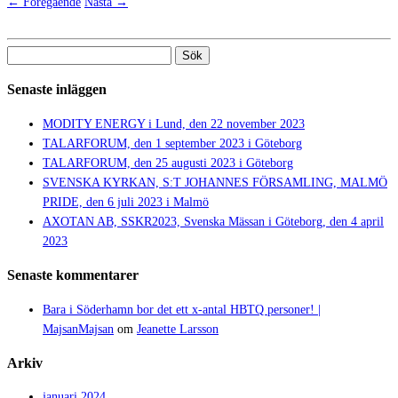
← Föregående
Nästa →
Sök
efter:
Senaste inläggen
MODITY ENERGY i Lund, den 22 november 2023
TALARFORUM, den 1 september 2023 i Göteborg
TALARFORUM, den 25 augusti 2023 i Göteborg
SVENSKA KYRKAN, S:T JOHANNES FÖRSAMLING, MALMÖ
PRIDE, den 6 juli 2023 i Malmö
AXOTAN AB, SSKR2023, Svenska Mässan i Göteborg, den 4 april
2023
Senaste kommentarer
Bara i Söderhamn bor det ett x-antal HBTQ personer! |
MajsanMajsan
om
Jeanette Larsson
Arkiv
januari 2024