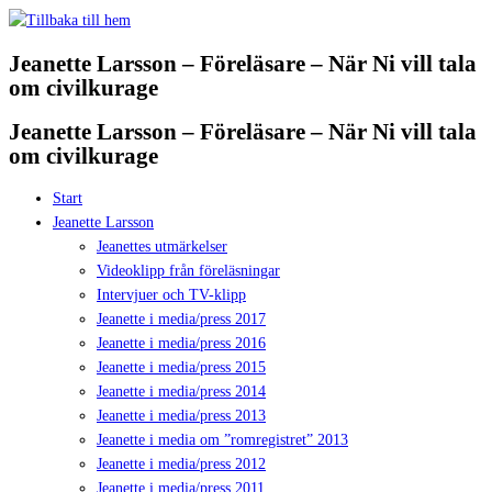
Hoppa
till
Jeanette Larsson – Föreläsare – När Ni vill tala
innehåll
om civilkurage
Jeanette Larsson – Föreläsare – När Ni vill tala
om civilkurage
Start
Jeanette Larsson
Jeanettes utmärkelser
Videoklipp från föreläsningar
Intervjuer och TV-klipp
Jeanette i media/press 2017
Jeanette i media/press 2016
Jeanette i media/press 2015
Jeanette i media/press 2014
Jeanette i media/press 2013
Jeanette i media om ”romregistret” 2013
Jeanette i media/press 2012
Jeanette i media/press 2011