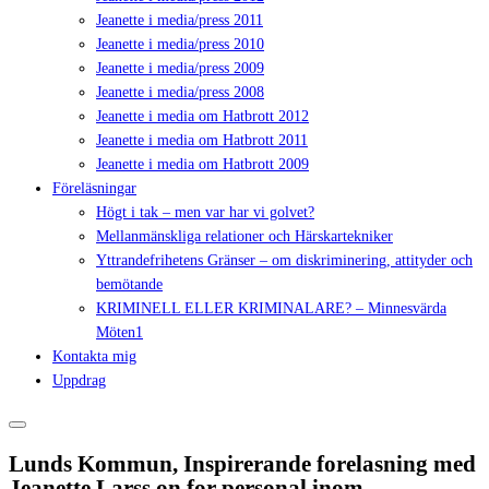
Jeanette i media/press 2011
Jeanette i media/press 2010
Jeanette i media/press 2009
Jeanette i media/press 2008
Jeanette i media om Hatbrott 2012
Jeanette i media om Hatbrott 2011
Jeanette i media om Hatbrott 2009
Föreläsningar
Högt i tak – men var har vi golvet?
Mellanmänskliga relationer och Härskartekniker
Yttrandefrihetens Gränser – om diskriminering, attityder och
bemötande
KRIMINELL ELLER KRIMINALARE? – Minnesvärda
Möten1
Kontakta mig
Uppdrag
Lunds Kommun, Inspirerande forelasning med
Jeanette Larss on for personal inom