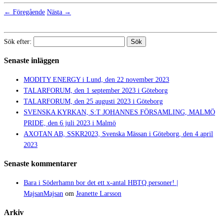
← Föregående
Nästa →
Sök efter:
Senaste inläggen
MODITY ENERGY i Lund, den 22 november 2023
TALARFORUM, den 1 september 2023 i Göteborg
TALARFORUM, den 25 augusti 2023 i Göteborg
SVENSKA KYRKAN, S:T JOHANNES FÖRSAMLING, MALMÖ
PRIDE, den 6 juli 2023 i Malmö
AXOTAN AB, SSKR2023, Svenska Mässan i Göteborg, den 4 april
2023
Senaste kommentarer
Bara i Söderhamn bor det ett x-antal HBTQ personer! |
MajsanMajsan
om
Jeanette Larsson
Arkiv