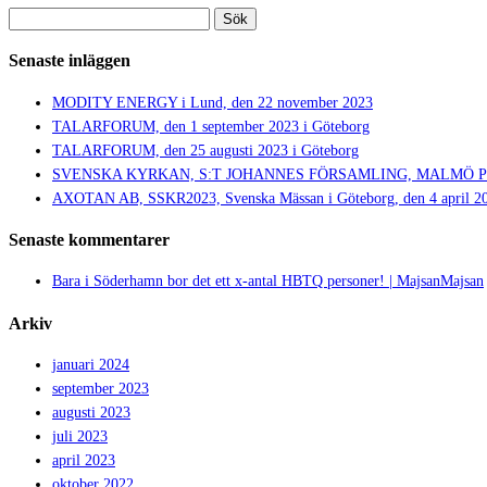
Sök
efter:
Senaste inläggen
MODITY ENERGY i Lund, den 22 november 2023
TALARFORUM, den 1 september 2023 i Göteborg
TALARFORUM, den 25 augusti 2023 i Göteborg
SVENSKA KYRKAN, S:T JOHANNES FÖRSAMLING, MALMÖ PRIDE,
AXOTAN AB, SSKR2023, Svenska Mässan i Göteborg, den 4 april 2
Senaste kommentarer
Bara i Söderhamn bor det ett x-antal HBTQ personer! | MajsanMajsan
Arkiv
januari 2024
september 2023
augusti 2023
juli 2023
april 2023
oktober 2022