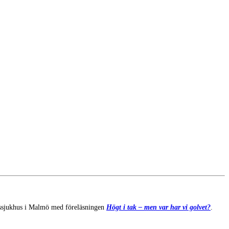
etssjukhus i Malmö med föreläsningen
Högt i tak – men var har vi golvet?
.