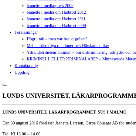
Jeanette i media/press 2008
Jeanette i media om Hatbrott 2012
Jeanette i media om Hatbrott 2011
Jeanette i media om Hatbrott 2009
Föreläsningar
Högt i tak – men var har vi golvet?
Mellanmänskliga relationer och Härskartekniker
Yttrandefrihetens Gränser – om diskriminering, attityder och 
KRIMINELL ELLER KRIMINALARE? – Minnesvärda Möte
Kontakta mig
Uppdrag
LUNDS UNIVERSITET, LÄKARPROGRAMMET, S
LUNDS UNIVERSITET, LÄKARPROGRAMMET, SUS I MALMÖ
Den 30 augusti 2016 föreläser Jeanette Larsson, Carpe Courage AB för stude
Tid: Kl 13.00 – 14.00