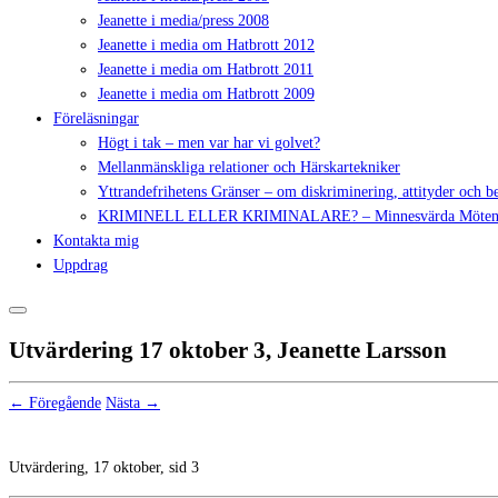
Jeanette i media/press 2008
Jeanette i media om Hatbrott 2012
Jeanette i media om Hatbrott 2011
Jeanette i media om Hatbrott 2009
Föreläsningar
Högt i tak – men var har vi golvet?
Mellanmänskliga relationer och Härskartekniker
Yttrandefrihetens Gränser – om diskriminering, attityder och 
KRIMINELL ELLER KRIMINALARE? – Minnesvärda Möte
Kontakta mig
Uppdrag
Utvärdering 17 oktober 3, Jeanette Larsson
← Föregående
Nästa →
Utvärdering, 17 oktober, sid 3