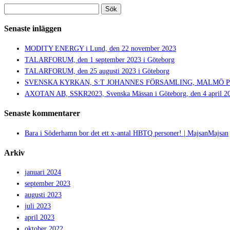
Sök
efter:
Senaste inläggen
MODITY ENERGY i Lund, den 22 november 2023
TALARFORUM, den 1 september 2023 i Göteborg
TALARFORUM, den 25 augusti 2023 i Göteborg
SVENSKA KYRKAN, S:T JOHANNES FÖRSAMLING, MALMÖ PRIDE,
AXOTAN AB, SSKR2023, Svenska Mässan i Göteborg, den 4 april 2
Senaste kommentarer
Bara i Söderhamn bor det ett x-antal HBTQ personer! | MajsanMajsan
Arkiv
januari 2024
september 2023
augusti 2023
juli 2023
april 2023
oktober 2022