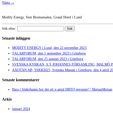
Nästa →
Modify Energy, Sten Bromansalen, Grand Hotel i Lund
Sök efter:
Senaste inläggen
MODITY ENERGY i Lund, den 22 november 2023
TALARFORUM, den 1 september 2023 i Göteborg
TALARFORUM, den 25 augusti 2023 i Göteborg
SVENSKA KYRKAN, S:T JOHANNES FÖRSAMLING, MALMÖ PRIDE,
AXOTAN AB, SSKR2023, Svenska Mässan i Göteborg, den 4 april 2
Senaste kommentarer
Bara i Söderhamn bor det ett x-antal HBTQ personer! | MajsanMajsan
Arkiv
januari 2024