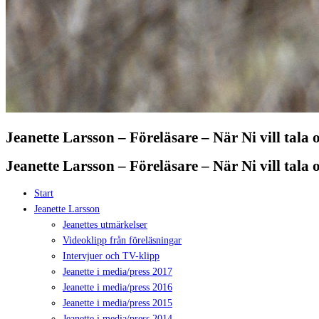
Jeanette Larsson – Föreläsare – När Ni vill tala
Jeanette Larsson – Föreläsare – När Ni vill tala
Start
Jeanette Larsson
Jeanettes utmärkelser
Videoklipp från föreläsningar
Intervjuer och TV-klipp
Jeanette i media/press 2017
Jeanette i media/press 2016
Jeanette i media/press 2015
Jeanette i media/press 2014