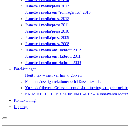
Jeanette i media/press 2013
Jeanette i media om ”romregistret” 2013
Jeanette i media/press 2012
Jeanette i media/press 2011
Jeanette i media/press 2010
Jeanette i media/press 2009
Jeanette i media/press 2008
Jeanette i media om Hatbrott 2012
Jeanette i media om Hatbrott 2011
Jeanette i media om Hatbrott 2009
Föreläsningar
Högt i tak – men var har vi golvet?
Mellanmänskliga relationer och Härskartekniker
Yttrandefrihetens Gränser – om diskriminering, attityder och 
KRIMINELL ELLER KRIMINALARE? – Minnesvärda Möte
Kontakta mig
Uppdrag