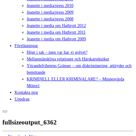
Jeanette i media/press 2010
Jeanette i media/press 2009
Jeanette i media/press 2008
Jeanette i media om Hatbrott 2012
Jeanette i media om Hatbrott 2011
Jeanette i media om Hatbrott 2009
Föreläsningar
Högt i tak – men var har vi golvet?
Mellanmänskliga relationer och Härskartekniker
Yttrandefrihetens Gränser – om diskriminering, attityder och
bemötande
KRIMINELL ELLER KRIMINALARE? – Minnesvärda
Möten1
Kontakta mig
Uppdrag
fullsizeoutput_6362