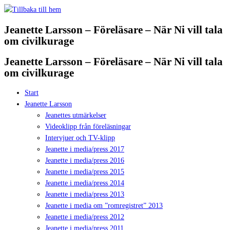
Hoppa
till
Jeanette Larsson – Föreläsare – När Ni vill tala
innehåll
om civilkurage
Jeanette Larsson – Föreläsare – När Ni vill tala
om civilkurage
Start
Jeanette Larsson
Jeanettes utmärkelser
Videoklipp från föreläsningar
Intervjuer och TV-klipp
Jeanette i media/press 2017
Jeanette i media/press 2016
Jeanette i media/press 2015
Jeanette i media/press 2014
Jeanette i media/press 2013
Jeanette i media om ”romregistret” 2013
Jeanette i media/press 2012
Jeanette i media/press 2011