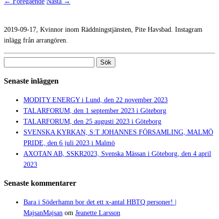
← Föregående
Nästa →
2019-09-17, Kvinnor inom Räddningstjänsten, Pite Havsbad. Instagram
inlägg från arrangören.
Sök
efter:
Senaste inläggen
MODITY ENERGY i Lund, den 22 november 2023
TALARFORUM, den 1 september 2023 i Göteborg
TALARFORUM, den 25 augusti 2023 i Göteborg
SVENSKA KYRKAN, S:T JOHANNES FÖRSAMLING, MALMÖ
PRIDE, den 6 juli 2023 i Malmö
AXOTAN AB, SSKR2023, Svenska Mässan i Göteborg, den 4 april
2023
Senaste kommentarer
Bara i Söderhamn bor det ett x-antal HBTQ personer! |
MajsanMajsan
om
Jeanette Larsson