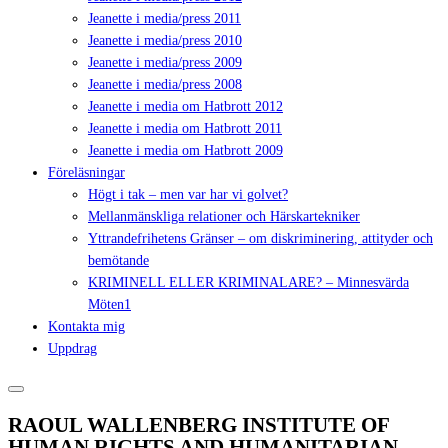
Jeanette i media/press 2011
Jeanette i media/press 2010
Jeanette i media/press 2009
Jeanette i media/press 2008
Jeanette i media om Hatbrott 2012
Jeanette i media om Hatbrott 2011
Jeanette i media om Hatbrott 2009
Föreläsningar
Högt i tak – men var har vi golvet?
Mellanmänskliga relationer och Härskartekniker
Yttrandefrihetens Gränser – om diskriminering, attityder och
bemötande
KRIMINELL ELLER KRIMINALARE? – Minnesvärda
Möten1
Kontakta mig
Uppdrag
RAOUL WALLENBERG INSTITUTE OF
HUMAN RIGHTS AND HUMANITARIAN