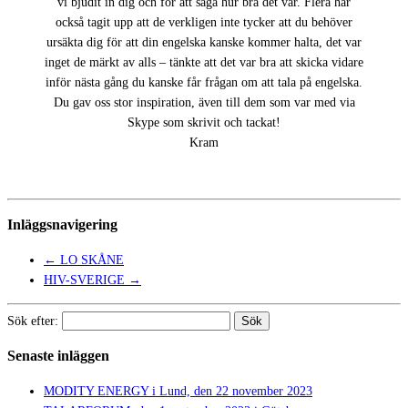
vi bjudit in dig och för att säga hur bra det var. Flera har
också tagit upp att de verkligen inte tycker att du behöver
ursäkta dig för att din engelska kanske kommer halta, det var
inget de märkt av alls – tänkte att det var bra att skicka vidare
inför nästa gång du kanske får frågan om att tala på engelska.
Du gav oss stor inspiration, även till dem som var med via
Skype som skrivit och tackat!
Kram
Inläggsnavigering
←
LO SKÅNE
HIV-SVERIGE
→
Sök efter:
Senaste inläggen
MODITY ENERGY i Lund, den 22 november 2023