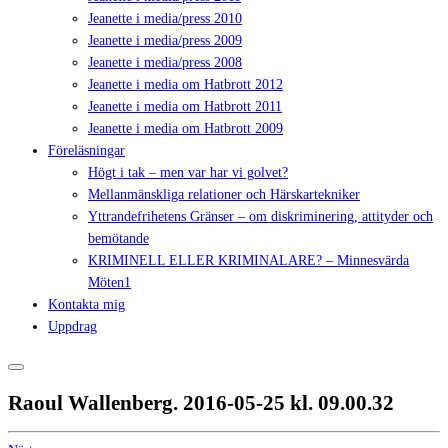
Jeanette i media/press 2010
Jeanette i media/press 2009
Jeanette i media/press 2008
Jeanette i media om Hatbrott 2012
Jeanette i media om Hatbrott 2011
Jeanette i media om Hatbrott 2009
Föreläsningar
Högt i tak – men var har vi golvet?
Mellanmänskliga relationer och Härskartekniker
Yttrandefrihetens Gränser – om diskriminering, attityder och
bemötande
KRIMINELL ELLER KRIMINALARE? – Minnesvärda
Möten1
Kontakta mig
Uppdrag
Raoul Wallenberg. 2016-05-25 kl. 09.00.32