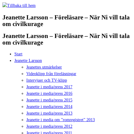
Hoppa
till
Jeanette Larsson – Föreläsare – När Ni vill tala
innehåll
om civilkurage
Jeanette Larsson – Föreläsare – När Ni vill tala
om civilkurage
Start
Jeanette Larsson
Jeanettes utmärkelser
Videoklipp från föreläsningar
Intervjuer och TV-klipp
Jeanette i media/press 2017
Jeanette i media/press 2016
Jeanette i media/press 2015
Jeanette i media/press 2014
Jeanette i media/press 2013
Jeanette i media om ”romregistret” 2013
Jeanette i media/press 2012
Jeanette i media/press 2011