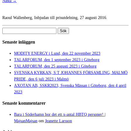
Nästa →
Raoul Wallenberg, Inbjudan till prisutdelning, 27 augusti 2016.
Sök
efter:
Senaste inläggen
MODITY ENERGY i Lund, den 22 november 2023
TALARFORUM, den 1 september 2023 i Göteborg
TALARFORUM, den 25 augusti 2023 i Göteborg
SVENSKA KYRKAN, S:T JOHANNES FÖRSAMLING, MALMÖ
PRIDE, den 6 juli 2023 i Malmö
AXOTAN AB, SSKR2023, Svenska Mässan i Göteborg, den 4 april
2023
Senaste kommentarer
Bara i Söderhamn bor det ett x-antal HBTQ personer! |
MajsanMajsan
om
Jeanette Larsson