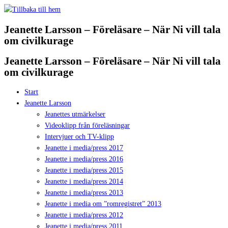
Hoppa
till
Jeanette Larsson – Föreläsare – När Ni vill tala
innehåll
om civilkurage
Jeanette Larsson – Föreläsare – När Ni vill tala
om civilkurage
Start
Jeanette Larsson
Jeanettes utmärkelser
Videoklipp från föreläsningar
Intervjuer och TV-klipp
Jeanette i media/press 2017
Jeanette i media/press 2016
Jeanette i media/press 2015
Jeanette i media/press 2014
Jeanette i media/press 2013
Jeanette i media om ”romregistret” 2013
Jeanette i media/press 2012
Jeanette i media/press 2011