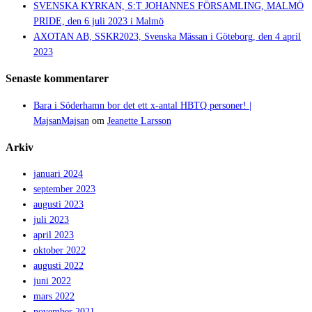
SVENSKA KYRKAN, S:T JOHANNES FÖRSAMLING, MALMÖ
PRIDE, den 6 juli 2023 i Malmö
AXOTAN AB, SSKR2023, Svenska Mässan i Göteborg, den 4 april
2023
Senaste kommentarer
Bara i Söderhamn bor det ett x-antal HBTQ personer! |
MajsanMajsan
om
Jeanette Larsson
Arkiv
januari 2024
september 2023
augusti 2023
juli 2023
april 2023
oktober 2022
augusti 2022
juni 2022
mars 2022
november 2021