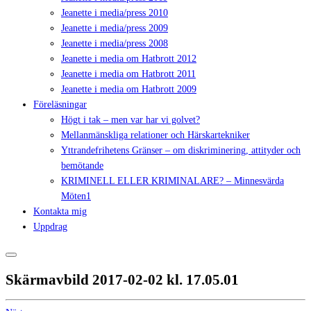
Jeanette i media/press 2010
Jeanette i media/press 2009
Jeanette i media/press 2008
Jeanette i media om Hatbrott 2012
Jeanette i media om Hatbrott 2011
Jeanette i media om Hatbrott 2009
Föreläsningar
Högt i tak – men var har vi golvet?
Mellanmänskliga relationer och Härskartekniker
Yttrandefrihetens Gränser – om diskriminering, attityder och
bemötande
KRIMINELL ELLER KRIMINALARE? – Minnesvärda
Möten1
Kontakta mig
Uppdrag
Skärmavbild 2017-02-02 kl. 17.05.01