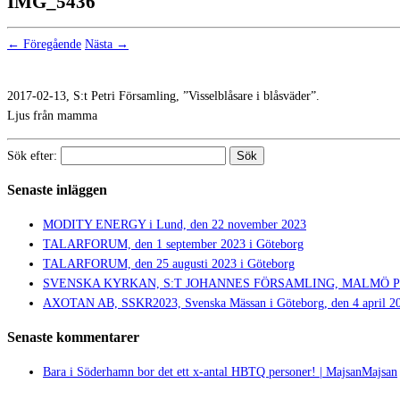
IMG_5436
← Föregående
Nästa →
2017-02-13, S:t Petri Församling, ”Visselblåsare i blåsväder”.
Ljus från mamma
Sök efter:
Senaste inläggen
MODITY ENERGY i Lund, den 22 november 2023
TALARFORUM, den 1 september 2023 i Göteborg
TALARFORUM, den 25 augusti 2023 i Göteborg
SVENSKA KYRKAN, S:T JOHANNES FÖRSAMLING, MALMÖ PRIDE,
AXOTAN AB, SSKR2023, Svenska Mässan i Göteborg, den 4 april 2
Senaste kommentarer
Bara i Söderhamn bor det ett x-antal HBTQ personer! | MajsanMajsan