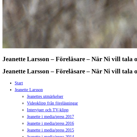
Jeanette Larsson – Föreläsare – När Ni vill tala
Jeanette Larsson – Föreläsare – När Ni vill tala
Start
Jeanette Larsson
Jeanettes utmärkelser
Videoklipp från föreläsningar
Intervjuer och TV-klipp
Jeanette i media/press 2017
Jeanette i media/press 2016
Jeanette i media/press 2015
Jeanette i media/press 2014