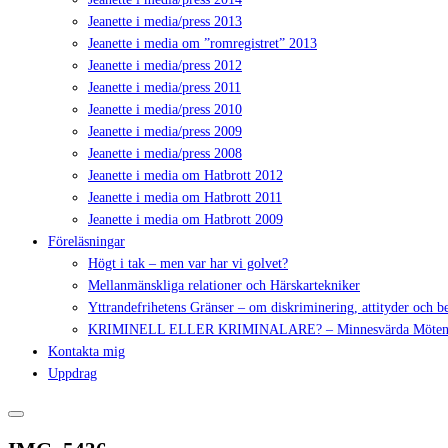
Jeanette i media/press 2013
Jeanette i media om ”romregistret” 2013
Jeanette i media/press 2012
Jeanette i media/press 2011
Jeanette i media/press 2010
Jeanette i media/press 2009
Jeanette i media/press 2008
Jeanette i media om Hatbrott 2012
Jeanette i media om Hatbrott 2011
Jeanette i media om Hatbrott 2009
Föreläsningar
Högt i tak – men var har vi golvet?
Mellanmänskliga relationer och Härskartekniker
Yttrandefrihetens Gränser – om diskriminering, attityder och 
KRIMINELL ELLER KRIMINALARE? – Minnesvärda Möte
Kontakta mig
Uppdrag