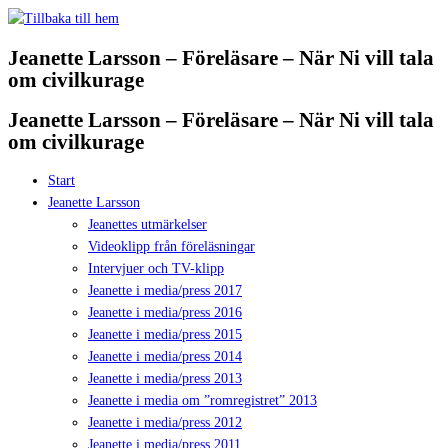
Hoppa
till
Jeanette Larsson – Föreläsare – När Ni vill tala
innehåll
om civilkurage
Jeanette Larsson – Föreläsare – När Ni vill tala
om civilkurage
Start
Jeanette Larsson
Jeanettes utmärkelser
Videoklipp från föreläsningar
Intervjuer och TV-klipp
Jeanette i media/press 2017
Jeanette i media/press 2016
Jeanette i media/press 2015
Jeanette i media/press 2014
Jeanette i media/press 2013
Jeanette i media om ”romregistret” 2013
Jeanette i media/press 2012
Jeanette i media/press 2011