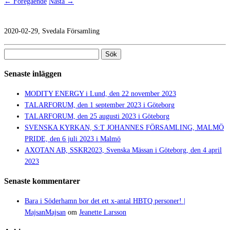
← Föregående
Nästa →
2020-02-29, Svedala Församling
Sök
efter:
Senaste inläggen
MODITY ENERGY i Lund, den 22 november 2023
TALARFORUM, den 1 september 2023 i Göteborg
TALARFORUM, den 25 augusti 2023 i Göteborg
SVENSKA KYRKAN, S:T JOHANNES FÖRSAMLING, MALMÖ
PRIDE, den 6 juli 2023 i Malmö
AXOTAN AB, SSKR2023, Svenska Mässan i Göteborg, den 4 april
2023
Senaste kommentarer
Bara i Söderhamn bor det ett x-antal HBTQ personer! |
MajsanMajsan
om
Jeanette Larsson