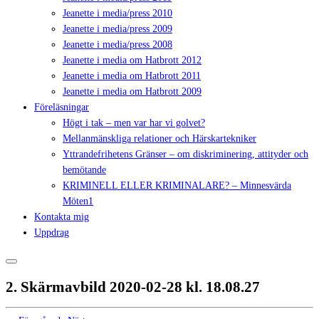
Jeanette i media/press 2010
Jeanette i media/press 2009
Jeanette i media/press 2008
Jeanette i media om Hatbrott 2012
Jeanette i media om Hatbrott 2011
Jeanette i media om Hatbrott 2009
Föreläsningar
Högt i tak – men var har vi golvet?
Mellanmänskliga relationer och Härskartekniker
Yttrandefrihetens Gränser – om diskriminering, attityder och
bemötande
KRIMINELL ELLER KRIMINALARE? – Minnesvärda
Möten1
Kontakta mig
Uppdrag
2. Skärmavbild 2020-02-28 kl. 18.08.27