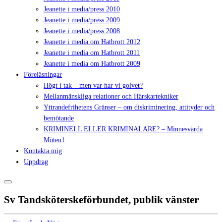
Jeanette i media/press 2010
Jeanette i media/press 2009
Jeanette i media/press 2008
Jeanette i media om Hatbrott 2012
Jeanette i media om Hatbrott 2011
Jeanette i media om Hatbrott 2009
Föreläsningar
Högt i tak – men var har vi golvet?
Mellanmänskliga relationer och Härskartekniker
Yttrandefrihetens Gränser – om diskriminering, attityder och
bemötande
KRIMINELL ELLER KRIMINALARE? – Minnesvärda
Möten1
Kontakta mig
Uppdrag
Sv Tandsköterskeförbundet, publik vänster