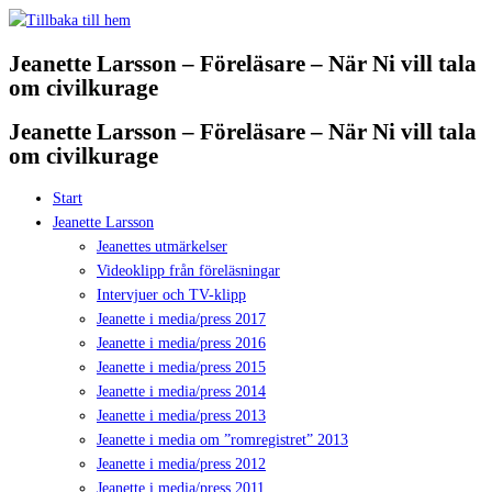
Hoppa
till
Jeanette Larsson – Föreläsare – När Ni vill tala
innehåll
om civilkurage
Jeanette Larsson – Föreläsare – När Ni vill tala
om civilkurage
Start
Jeanette Larsson
Jeanettes utmärkelser
Videoklipp från föreläsningar
Intervjuer och TV-klipp
Jeanette i media/press 2017
Jeanette i media/press 2016
Jeanette i media/press 2015
Jeanette i media/press 2014
Jeanette i media/press 2013
Jeanette i media om ”romregistret” 2013
Jeanette i media/press 2012
Jeanette i media/press 2011