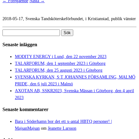
← Föregående
Nästa →
2018-05-17, Svenska Tandsköterskeförbundet, i Kristianstad, publik vänster
Sök
efter:
Senaste inläggen
MODITY ENERGY i Lund, den 22 november 2023
TALARFORUM, den 1 september 2023 i Göteborg
TALARFORUM, den 25 augusti 2023 i Göteborg
SVENSKA KYRKAN, S:T JOHANNES FÖRSAMLING, MALMÖ
PRIDE, den 6 juli 2023 i Malmö
AXOTAN AB, SSKR2023, Svenska Mässan i Göteborg, den 4 april
2023
Senaste kommentarer
Bara i Söderhamn bor det ett x-antal HBTQ personer! |
MajsanMajsan
om
Jeanette Larsson