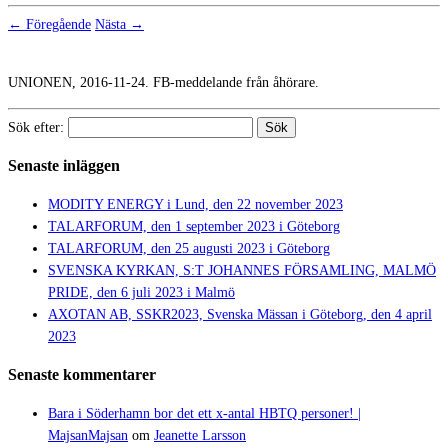
← Föregående
Nästa →
UNIONEN, 2016-11-24. FB-meddelande från åhörare.
Sök efter:
Senaste inläggen
MODITY ENERGY i Lund, den 22 november 2023
TALARFORUM, den 1 september 2023 i Göteborg
TALARFORUM, den 25 augusti 2023 i Göteborg
SVENSKA KYRKAN, S:T JOHANNES FÖRSAMLING, MALMÖ
PRIDE, den 6 juli 2023 i Malmö
AXOTAN AB, SSKR2023, Svenska Mässan i Göteborg, den 4 april
2023
Senaste kommentarer
Bara i Söderhamn bor det ett x-antal HBTQ personer! |
MajsanMajsan
om
Jeanette Larsson