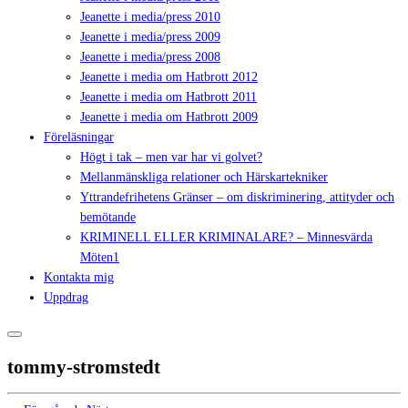
Jeanette i media/press 2010
Jeanette i media/press 2009
Jeanette i media/press 2008
Jeanette i media om Hatbrott 2012
Jeanette i media om Hatbrott 2011
Jeanette i media om Hatbrott 2009
Föreläsningar
Högt i tak – men var har vi golvet?
Mellanmänskliga relationer och Härskartekniker
Yttrandefrihetens Gränser – om diskriminering, attityder och
bemötande
KRIMINELL ELLER KRIMINALARE? – Minnesvärda
Möten1
Kontakta mig
Uppdrag
tommy-stromstedt