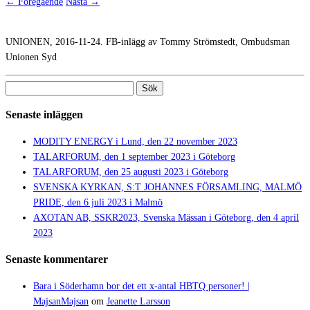
← Föregående
Nästa →
UNIONEN, 2016-11-24. FB-inlägg av Tommy Strömstedt, Ombudsman
Unionen Syd
Sök
efter:
Senaste inläggen
MODITY ENERGY i Lund, den 22 november 2023
TALARFORUM, den 1 september 2023 i Göteborg
TALARFORUM, den 25 augusti 2023 i Göteborg
SVENSKA KYRKAN, S:T JOHANNES FÖRSAMLING, MALMÖ
PRIDE, den 6 juli 2023 i Malmö
AXOTAN AB, SSKR2023, Svenska Mässan i Göteborg, den 4 april
2023
Senaste kommentarer
Bara i Söderhamn bor det ett x-antal HBTQ personer! |
MajsanMajsan
om
Jeanette Larsson