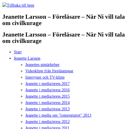
Hoppa
till
Jeanette Larsson – Föreläsare – När Ni vill tala
innehåll
om civilkurage
Jeanette Larsson – Föreläsare – När Ni vill tala
om civilkurage
Start
Jeanette Larsson
Jeanettes utmärkelser
Videoklipp från föreläsningar
Intervjuer och TV-klipp
Jeanette i media/press 2017
Jeanette i media/press 2016
Jeanette i media/press 2015
Jeanette i media/press 2014
Jeanette i media/press 2013
Jeanette i media om ”romregistret” 2013
Jeanette i media/press 2012
Jeanette i media/press 2011