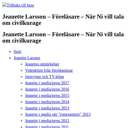
Hoppa
till
Jeanette Larsson – Föreläsare – När Ni vill tala
innehåll
om civilkurage
Jeanette Larsson – Föreläsare – När Ni vill tala
om civilkurage
Start
Jeanette Larsson
Jeanettes utmärkelser
Videoklipp från föreläsningar
Intervjuer och TV-klipp
Jeanette i media/press 2017
Jeanette i media/press 2016
Jeanette i media/press 2015
Jeanette i media/press 2014
Jeanette i media/press 2013
Jeanette i media om ”romregistret” 2013
Jeanette i media/press 2012
Jeanette i media/press 2011