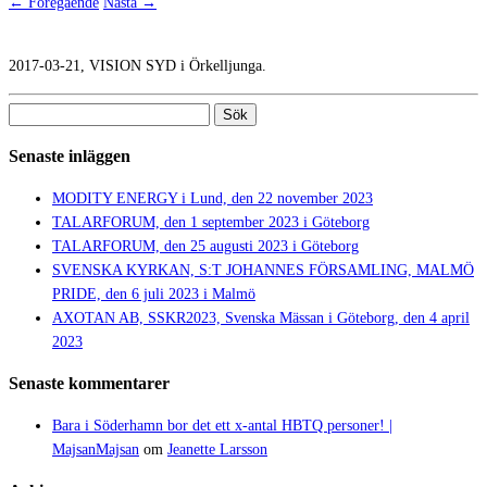
← Föregående
Nästa →
2017-03-21, VISION SYD i Örkelljunga.
Sök
efter:
Senaste inläggen
MODITY ENERGY i Lund, den 22 november 2023
TALARFORUM, den 1 september 2023 i Göteborg
TALARFORUM, den 25 augusti 2023 i Göteborg
SVENSKA KYRKAN, S:T JOHANNES FÖRSAMLING, MALMÖ
PRIDE, den 6 juli 2023 i Malmö
AXOTAN AB, SSKR2023, Svenska Mässan i Göteborg, den 4 april
2023
Senaste kommentarer
Bara i Söderhamn bor det ett x-antal HBTQ personer! |
MajsanMajsan
om
Jeanette Larsson