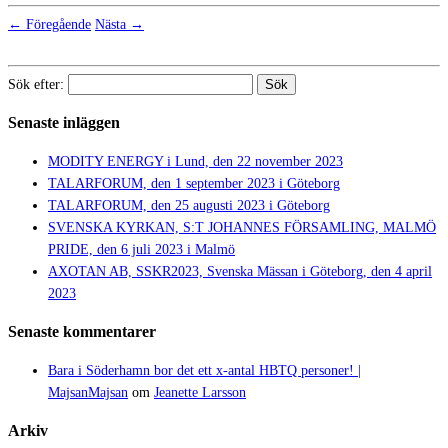
← Föregående
Nästa →
Sök efter:
Senaste inläggen
MODITY ENERGY i Lund, den 22 november 2023
TALARFORUM, den 1 september 2023 i Göteborg
TALARFORUM, den 25 augusti 2023 i Göteborg
SVENSKA KYRKAN, S:T JOHANNES FÖRSAMLING, MALMÖ
PRIDE, den 6 juli 2023 i Malmö
AXOTAN AB, SSKR2023, Svenska Mässan i Göteborg, den 4 april
2023
Senaste kommentarer
Bara i Söderhamn bor det ett x-antal HBTQ personer! |
MajsanMajsan
om
Jeanette Larsson
Arkiv