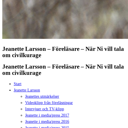
Jeanette Larsson – Föreläsare – När Ni vill tala
om civilkurage
Jeanette Larsson – Föreläsare – När Ni vill tala
om civilkurage
Start
Jeanette Larsson
Jeanettes utmärkelser
Videoklipp från föreläsningar
Intervjuer och TV-klipp
Jeanette i media/press 2017
Jeanette i media/press 2016
Jeanette i media/press 2015