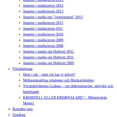
Jeanette i media/press 2014
Jeanette i media/press 2013
Jeanette i media om ”romregistret” 2013
Jeanette i media/press 2012
Jeanette i media/press 2011
Jeanette i media/press 2010
Jeanette i media/press 2009
Jeanette i media/press 2008
Jeanette i media om Hatbrott 2012
Jeanette i media om Hatbrott 2011
Jeanette i media om Hatbrott 2009
Föreläsningar
Högt i tak – men var har vi golvet?
Mellanmänskliga relationer och Härskartekniker
Yttrandefrihetens Gränser – om diskriminering, attityder och
bemötande
KRIMINELL ELLER KRIMINALARE? – Minnesvärda
Möten1
Kontakta mig
Uppdrag