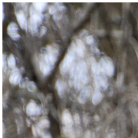
Hoppa
till
innehåll