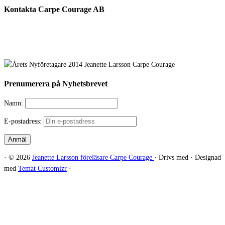
Kontakta Carpe Courage AB
Telefon:
0733 – 22 10 41
E-post:
jeanette@carpecourage.se
Prenumerera på Nyhetsbrevet
Namn:
E-postadress:
·
© 2026
Jeanette Larsson föreläsare Carpe Courage
·
Drivs med
·
Designad
med
Temat Customizr
·