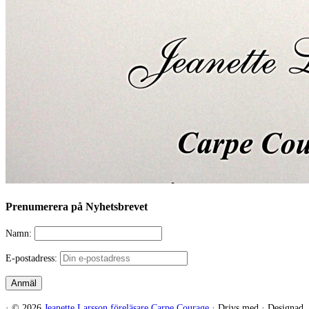
Prenumerera på Nyhetsbrevet
Namn:
E-postadress:
·
© 2026
Jeanette Larsson föreläsare Carpe Courage
·
Drivs med
·
Designad