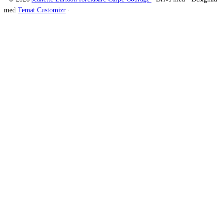
med
Temat Customizr
·