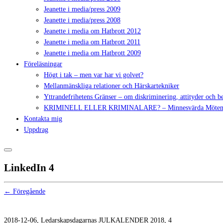
Jeanette i media/press 2009
Jeanette i media/press 2008
Jeanette i media om Hatbrott 2012
Jeanette i media om Hatbrott 2011
Jeanette i media om Hatbrott 2009
Föreläsningar
Högt i tak – men var har vi golvet?
Mellanmänskliga relationer och Härskartekniker
Yttrandefrihetens Gränser – om diskriminering, attityder och 
KRIMINELL ELLER KRIMINALARE? – Minnesvärda Möte
Kontakta mig
Uppdrag
LinkedIn 4
← Föregående
2018-12-06, Ledarskapsdagarnas JULKALENDER 2018, 4