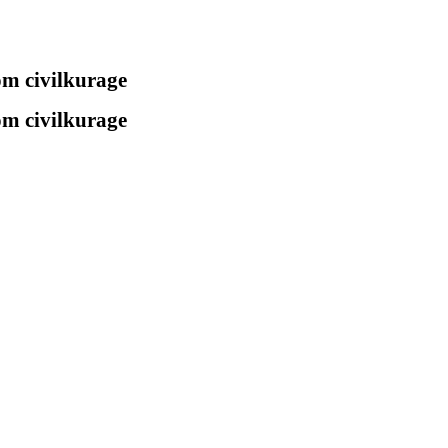
 om civilkurage
 om civilkurage