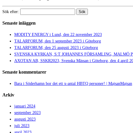
Sök efter:
Senaste inläggen
MODITY ENERGY i Lund, den 22 november 2023
TALARFORUM, den 1 september 2023 i Göteborg
TALARFORUM, den 25 augusti 2023 i Göteborg
SVENSKA KYRKAN, S:T JOHANNES FÖRSAMLING, MALMÖ PRIDE,
AXOTAN AB, SSKR2023, Svenska Mässan i Göteborg, den 4 april 2
Senaste kommentarer
Bara i Söderhamn bor det ett x-antal HBTQ personer! | MajsanMajsan
Arkiv
januari 2024
september 2023
augusti 2023
juli 2023
april 2023