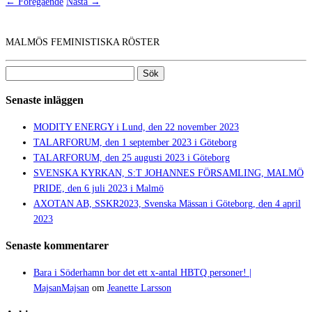
← Föregående
Nästa →
MALMÖS FEMINISTISKA RÖSTER
Sök
efter:
Senaste inläggen
MODITY ENERGY i Lund, den 22 november 2023
TALARFORUM, den 1 september 2023 i Göteborg
TALARFORUM, den 25 augusti 2023 i Göteborg
SVENSKA KYRKAN, S:T JOHANNES FÖRSAMLING, MALMÖ
PRIDE, den 6 juli 2023 i Malmö
AXOTAN AB, SSKR2023, Svenska Mässan i Göteborg, den 4 april
2023
Senaste kommentarer
Bara i Söderhamn bor det ett x-antal HBTQ personer! |
MajsanMajsan
om
Jeanette Larsson