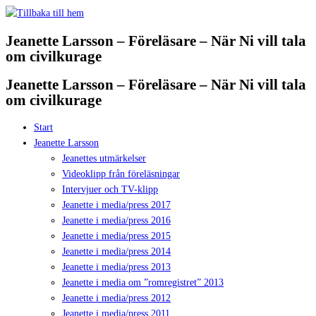
Hoppa
till
Jeanette Larsson – Föreläsare – När Ni vill tala
innehåll
om civilkurage
Jeanette Larsson – Föreläsare – När Ni vill tala
om civilkurage
Start
Jeanette Larsson
Jeanettes utmärkelser
Videoklipp från föreläsningar
Intervjuer och TV-klipp
Jeanette i media/press 2017
Jeanette i media/press 2016
Jeanette i media/press 2015
Jeanette i media/press 2014
Jeanette i media/press 2013
Jeanette i media om ”romregistret” 2013
Jeanette i media/press 2012
Jeanette i media/press 2011