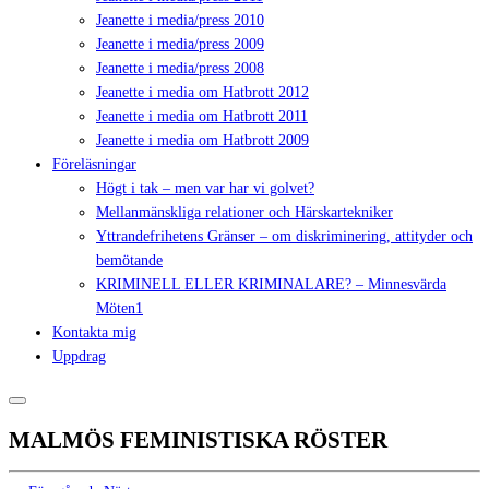
Jeanette i media/press 2010
Jeanette i media/press 2009
Jeanette i media/press 2008
Jeanette i media om Hatbrott 2012
Jeanette i media om Hatbrott 2011
Jeanette i media om Hatbrott 2009
Föreläsningar
Högt i tak – men var har vi golvet?
Mellanmänskliga relationer och Härskartekniker
Yttrandefrihetens Gränser – om diskriminering, attityder och
bemötande
KRIMINELL ELLER KRIMINALARE? – Minnesvärda
Möten1
Kontakta mig
Uppdrag
MALMÖS FEMINISTISKA RÖSTER