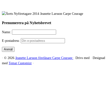
E-post:
jeanette@carpecourage.se
Prenumerera på Nyhetsbrevet
Namn:
E-postadress:
·
© 2026
Jeanette Larsson föreläsare Carpe Courage
·
Drivs med
·
Designad
med
Temat Customizr
·