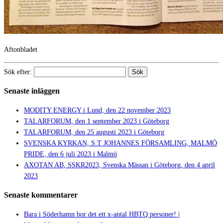
Aftonbladet
Sök efter:
Senaste inläggen
MODITY ENERGY i Lund, den 22 november 2023
TALARFORUM, den 1 september 2023 i Göteborg
TALARFORUM, den 25 augusti 2023 i Göteborg
SVENSKA KYRKAN, S:T JOHANNES FÖRSAMLING, MALMÖ
PRIDE, den 6 juli 2023 i Malmö
AXOTAN AB, SSKR2023, Svenska Mässan i Göteborg, den 4 april
2023
Senaste kommentarer
Bara i Söderhamn bor det ett x-antal HBTQ personer! |