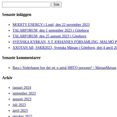
Sök
efter:
Senaste inläggen
MODITY ENERGY i Lund, den 22 november 2023
TALARFORUM, den 1 september 2023 i Göteborg
TALARFORUM, den 25 augusti 2023 i Göteborg
SVENSKA KYRKAN, S:T JOHANNES FÖRSAMLING, MALMÖ PRIDE,
AXOTAN AB, SSKR2023, Svenska Mässan i Göteborg, den 4 april 2
Senaste kommentarer
Bara i Söderhamn bor det ett x-antal HBTQ personer! | MajsanMajsan
Arkiv
januari 2024
september 2023
augusti 2023
juli 2023
april 2023
oktober 2022