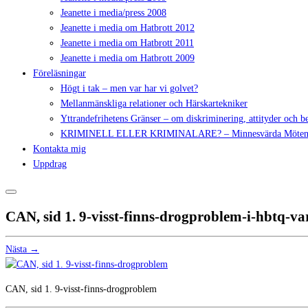
Jeanette i media/press 2008
Jeanette i media om Hatbrott 2012
Jeanette i media om Hatbrott 2011
Jeanette i media om Hatbrott 2009
Föreläsningar
Högt i tak – men var har vi golvet?
Mellanmänskliga relationer och Härskartekniker
Yttrandefrihetens Gränser – om diskriminering, attityder och 
KRIMINELL ELLER KRIMINALARE? – Minnesvärda Möte
Kontakta mig
Uppdrag
CAN, sid 1. 9-visst-finns-drogproblem-i-hbtq-va
Nästa →
CAN, sid 1. 9-visst-finns-drogproblem