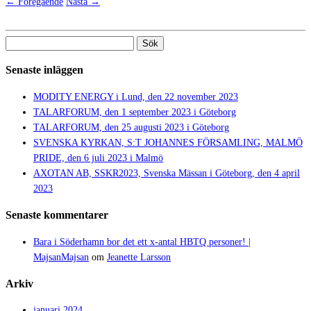
← Föregående
Nästa →
Sök
efter:
Senaste inläggen
MODITY ENERGY i Lund, den 22 november 2023
TALARFORUM, den 1 september 2023 i Göteborg
TALARFORUM, den 25 augusti 2023 i Göteborg
SVENSKA KYRKAN, S:T JOHANNES FÖRSAMLING, MALMÖ
PRIDE, den 6 juli 2023 i Malmö
AXOTAN AB, SSKR2023, Svenska Mässan i Göteborg, den 4 april
2023
Senaste kommentarer
Bara i Söderhamn bor det ett x-antal HBTQ personer! |
MajsanMajsan
om
Jeanette Larsson
Arkiv
januari 2024