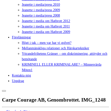
Jeanette i media/press 2010
Jeanette i media/press 2009
Jeanette i media/press 2008
Jeanette i media om Hatbrott 2012
Jeanette i media om Hatbrott 2011
Jeanette i media om Hatbrott 2009
Föreläsningar
Högt i tak – men var har vi golvet?
Mellanmänskliga relationer och Härskartekniker
Yttrandefrihetens Gränser – om diskriminering, attityder och
bemötande
KRIMINELL ELLER KRIMINALARE? – Minnesvärda
Möten1
Kontakta mig
Uppdrag
Carpe Courage AB, Genombrottet. IMG_1248