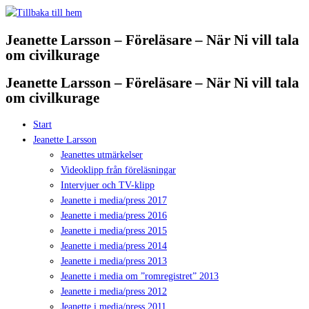
Hoppa
till
Jeanette Larsson – Föreläsare – När Ni vill tala
innehåll
om civilkurage
Jeanette Larsson – Föreläsare – När Ni vill tala
om civilkurage
Start
Jeanette Larsson
Jeanettes utmärkelser
Videoklipp från föreläsningar
Intervjuer och TV-klipp
Jeanette i media/press 2017
Jeanette i media/press 2016
Jeanette i media/press 2015
Jeanette i media/press 2014
Jeanette i media/press 2013
Jeanette i media om ”romregistret” 2013
Jeanette i media/press 2012
Jeanette i media/press 2011