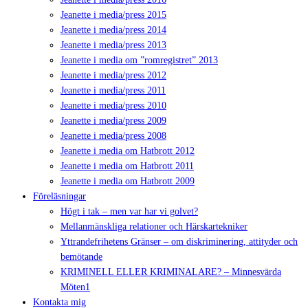
Jeanette i media/press 2015
Jeanette i media/press 2014
Jeanette i media/press 2013
Jeanette i media om ”romregistret” 2013
Jeanette i media/press 2012
Jeanette i media/press 2011
Jeanette i media/press 2010
Jeanette i media/press 2009
Jeanette i media/press 2008
Jeanette i media om Hatbrott 2012
Jeanette i media om Hatbrott 2011
Jeanette i media om Hatbrott 2009
Föreläsningar
Högt i tak – men var har vi golvet?
Mellanmänskliga relationer och Härskartekniker
Yttrandefrihetens Gränser – om diskriminering, attityder och
bemötande
KRIMINELL ELLER KRIMINALARE? – Minnesvärda
Möten1
Kontakta mig