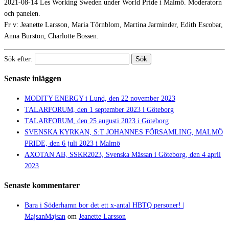
2021-08-14 Les Working Sweden under World Pride i Malmö. Moderatorn
och panelen.
Fr v: Jeanette Larsson, Maria Törnblom, Martina Jarminder, Edith Escobar,
Anna Burston, Charlotte Bossen.
Sök efter:
Senaste inläggen
MODITY ENERGY i Lund, den 22 november 2023
TALARFORUM, den 1 september 2023 i Göteborg
TALARFORUM, den 25 augusti 2023 i Göteborg
SVENSKA KYRKAN, S:T JOHANNES FÖRSAMLING, MALMÖ
PRIDE, den 6 juli 2023 i Malmö
AXOTAN AB, SSKR2023, Svenska Mässan i Göteborg, den 4 april
2023
Senaste kommentarer
Bara i Söderhamn bor det ett x-antal HBTQ personer! |
MajsanMajsan
om
Jeanette Larsson