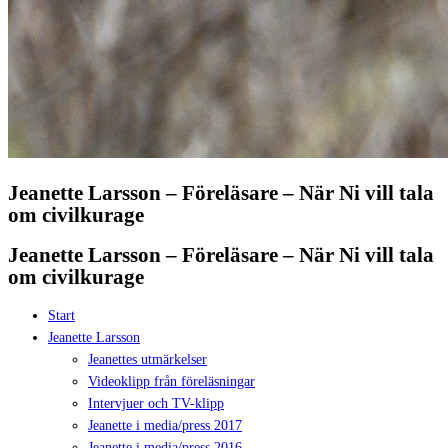
Jeanette Larsson – Föreläsare – När Ni vill tala
om civilkurage
Jeanette Larsson – Föreläsare – När Ni vill tala
om civilkurage
Start
Jeanette Larsson
Jeanettes utmärkelser
Videoklipp från föreläsningar
Intervjuer och TV-klipp
Jeanette i media/press 2017
Jeanette i media/press 2016