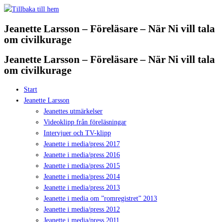
Hoppa
till
Jeanette Larsson – Föreläsare – När Ni vill tala
innehåll
om civilkurage
Jeanette Larsson – Föreläsare – När Ni vill tala
om civilkurage
Start
Jeanette Larsson
Jeanettes utmärkelser
Videoklipp från föreläsningar
Intervjuer och TV-klipp
Jeanette i media/press 2017
Jeanette i media/press 2016
Jeanette i media/press 2015
Jeanette i media/press 2014
Jeanette i media/press 2013
Jeanette i media om ”romregistret” 2013
Jeanette i media/press 2012
Jeanette i media/press 2011