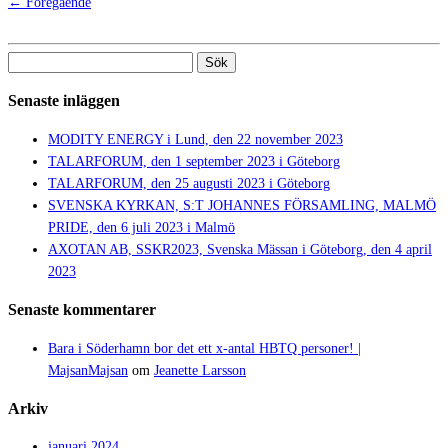
← Föregående
Sök
efter:
Senaste inläggen
MODITY ENERGY i Lund, den 22 november 2023
TALARFORUM, den 1 september 2023 i Göteborg
TALARFORUM, den 25 augusti 2023 i Göteborg
SVENSKA KYRKAN, S:T JOHANNES FÖRSAMLING, MALMÖ
PRIDE, den 6 juli 2023 i Malmö
AXOTAN AB, SSKR2023, Svenska Mässan i Göteborg, den 4 april
2023
Senaste kommentarer
Bara i Söderhamn bor det ett x-antal HBTQ personer! |
MajsanMajsan
om
Jeanette Larsson
Arkiv
januari 2024