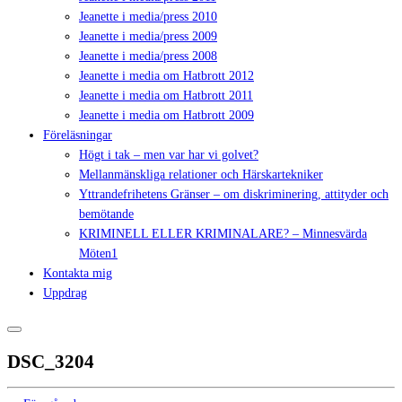
Jeanette i media/press 2010
Jeanette i media/press 2009
Jeanette i media/press 2008
Jeanette i media om Hatbrott 2012
Jeanette i media om Hatbrott 2011
Jeanette i media om Hatbrott 2009
Föreläsningar
Högt i tak – men var har vi golvet?
Mellanmänskliga relationer och Härskartekniker
Yttrandefrihetens Gränser – om diskriminering, attityder och
bemötande
KRIMINELL ELLER KRIMINALARE? – Minnesvärda
Möten1
Kontakta mig
Uppdrag
DSC_3204