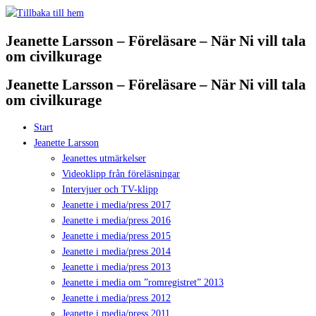
Hoppa
till
Jeanette Larsson – Föreläsare – När Ni vill tala
innehåll
om civilkurage
Jeanette Larsson – Föreläsare – När Ni vill tala
om civilkurage
Start
Jeanette Larsson
Jeanettes utmärkelser
Videoklipp från föreläsningar
Intervjuer och TV-klipp
Jeanette i media/press 2017
Jeanette i media/press 2016
Jeanette i media/press 2015
Jeanette i media/press 2014
Jeanette i media/press 2013
Jeanette i media om ”romregistret” 2013
Jeanette i media/press 2012
Jeanette i media/press 2011