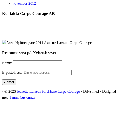
november 2012
Kontakta Carpe Courage AB
Telefon:
0733 – 22 10 41
E-post:
jeanette@carpecourage.se
Prenumerera på Nyhetsbrevet
Namn:
E-postadress:
·
© 2026
Jeanette Larsson föreläsare Carpe Courage
·
Drivs med
·
Designad
med
Temat Customizr
·