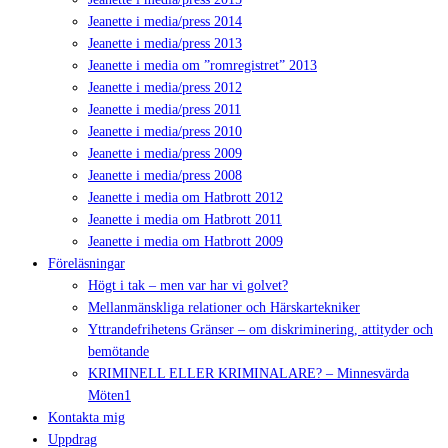
Jeanette i media/press 2014
Jeanette i media/press 2013
Jeanette i media om ”romregistret” 2013
Jeanette i media/press 2012
Jeanette i media/press 2011
Jeanette i media/press 2010
Jeanette i media/press 2009
Jeanette i media/press 2008
Jeanette i media om Hatbrott 2012
Jeanette i media om Hatbrott 2011
Jeanette i media om Hatbrott 2009
Föreläsningar
Högt i tak – men var har vi golvet?
Mellanmänskliga relationer och Härskartekniker
Yttrandefrihetens Gränser – om diskriminering, attityder och
bemötande
KRIMINELL ELLER KRIMINALARE? – Minnesvärda
Möten1
Kontakta mig
Uppdrag