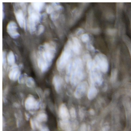
Hoppa
till
innehåll