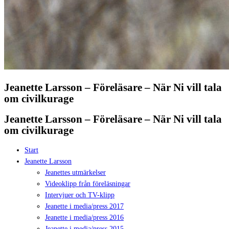
Jeanette Larsson – Föreläsare – När Ni vill tala
om civilkurage
Jeanette Larsson – Föreläsare – När Ni vill tala
om civilkurage
Start
Jeanette Larsson
Jeanettes utmärkelser
Videoklipp från föreläsningar
Intervjuer och TV-klipp
Jeanette i media/press 2017
Jeanette i media/press 2016
Jeanette i media/press 2015