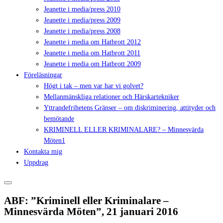
Jeanette i media/press 2010
Jeanette i media/press 2009
Jeanette i media/press 2008
Jeanette i media om Hatbrott 2012
Jeanette i media om Hatbrott 2011
Jeanette i media om Hatbrott 2009
Föreläsningar
Högt i tak – men var har vi golvet?
Mellanmänskliga relationer och Härskartekniker
Yttrandefrihetens Gränser – om diskriminering, attityder och
bemötande
KRIMINELL ELLER KRIMINALARE? – Minnesvärda
Möten1
Kontakta mig
Uppdrag
ABF: ”Kriminell eller Kriminalare –
Minnesvärda Möten”, 21 januari 2016