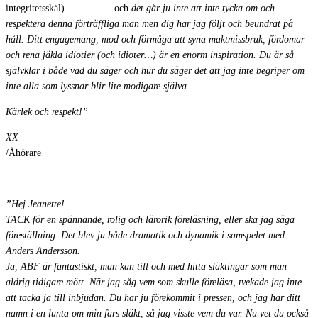
integritetsskäl)……………och
det går ju inte att inte tycka om och
respektera denna förträffliga man men dig har jag följt och beundrat på
håll. Ditt engagemang, mod och förmåga att syna maktmissbruk, fördomar
och rena jäkla idiotier (och idioter…) är en enorm inspiration. Du är så
självklar i både vad du säger och hur du säger det att jag inte begriper om
inte alla som lyssnar blir lite modigare själva.
Kärlek och respekt!”
XX
/Åhörare
”Hej Jeanette!
TACK för en spännande, rolig och lärorik föreläsning, eller ska jag säga
föreställning. Det blev ju både dramatik och dynamik i samspelet med
Anders Andersson.
Ja, ABF är fantastiskt, man kan till och med hitta släktingar som man
aldrig tidigare mött. När jag såg vem som skulle föreläsa, tvekade jag inte
att tacka ja till inbjudan. Du har ju förekommit i pressen, och jag har ditt
namn i en lunta om min fars släkt, så jag visste vem du var. Nu vet du också