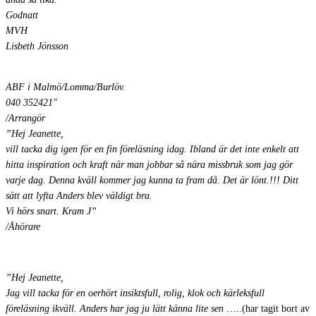
Godnatt
MVH
Lisbeth Jönsson
ABF i Malmö/Lomma/Burlöv.
040 352421″
/Arrangör
”Hej Jeanette,
vill tacka dig igen för en fin föreläsning idag. Ibland är det inte enkelt att
hitta inspiration och kraft när man jobbar så nära missbruk som jag gör
varje dag. Denna kväll kommer jag kunna ta fram då. Det är lönt.!!! Ditt
sätt att lyfta Anders blev väldigt bra.
Vi hörs snart. Kram J”
/Åhörare
”Hej Jeanette,
Jag vill tacka för en oerhört insiktsfull, rolig, klok och kärleksfull
föreläsning ikväll. Anders har jag ju lätt känna lite sen
…..(har tagit bort av