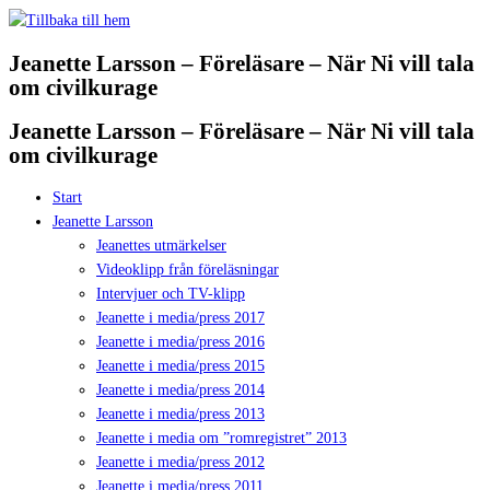
Hoppa
till
Jeanette Larsson – Föreläsare – När Ni vill tala
innehåll
om civilkurage
Jeanette Larsson – Föreläsare – När Ni vill tala
om civilkurage
Start
Jeanette Larsson
Jeanettes utmärkelser
Videoklipp från föreläsningar
Intervjuer och TV-klipp
Jeanette i media/press 2017
Jeanette i media/press 2016
Jeanette i media/press 2015
Jeanette i media/press 2014
Jeanette i media/press 2013
Jeanette i media om ”romregistret” 2013
Jeanette i media/press 2012
Jeanette i media/press 2011