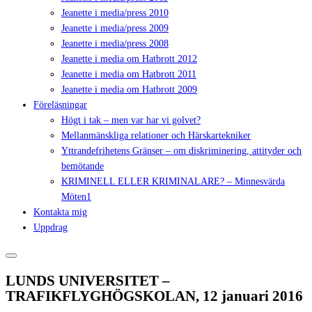
Jeanette i media/press 2010
Jeanette i media/press 2009
Jeanette i media/press 2008
Jeanette i media om Hatbrott 2012
Jeanette i media om Hatbrott 2011
Jeanette i media om Hatbrott 2009
Föreläsningar
Högt i tak – men var har vi golvet?
Mellanmänskliga relationer och Härskartekniker
Yttrandefrihetens Gränser – om diskriminering, attityder och
bemötande
KRIMINELL ELLER KRIMINALARE? – Minnesvärda
Möten1
Kontakta mig
Uppdrag
LUNDS UNIVERSITET –
TRAFIKFLYGHÖGSKOLAN, 12 januari 2016