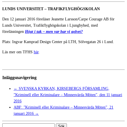
LUNDS UNIVERSITET – TRAFIKFLYGHÖGSKOLAN
Den 12 januari 2016 föreläser Jeanette Larsson/Carpe Courage AB för
Lunds Universitet, Trafikflyghögskolan i Ljungbyhed, med
föreläsningen
Högt i tak – men var har vi golvet?
Plats: Ingvar Kamprad Design Center på LTH, Sölvegatan 26 i Lund.
Läs mer om TFHS
här
.
Inläggsnavigering
←
SVENSKA KYRKAN, KIRSEBERGS FÖRSAMLING,
”Kriminell eller Kriminalare – Minnesvärda Möten”, den 11 januari
2016
ABF: ”Kriminell eller Kriminalare – Minnesvärda Möten”, 21
januari 2016
→
Sök