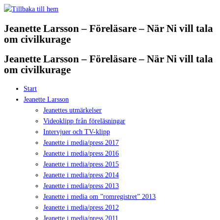
Hoppa
till
Jeanette Larsson – Föreläsare – När Ni vill tala
innehåll
om civilkurage
Jeanette Larsson – Föreläsare – När Ni vill tala
om civilkurage
Start
Jeanette Larsson
Jeanettes utmärkelser
Videoklipp från föreläsningar
Intervjuer och TV-klipp
Jeanette i media/press 2017
Jeanette i media/press 2016
Jeanette i media/press 2015
Jeanette i media/press 2014
Jeanette i media/press 2013
Jeanette i media om ”romregistret” 2013
Jeanette i media/press 2012
Jeanette i media/press 2011